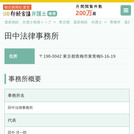
月間閲覧件数
朝日新聞社運営
200万
超
遺産相続 弁護士検索トップ
東京都 遺産相続 弁護士
青梅市 遺産
田中法律事務所
住所
〒198-0042 東京都青梅市東青梅5-16-19
事務所概要
事務所名
田中法律事務所
代表
田中 洋一郎