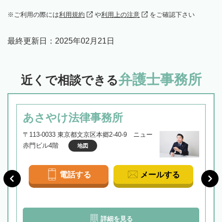
ご利用の際には
利用規約
や
利用上の注意
をご確認下さい
最終更新日：
2025年02月21日
弁護士事務所
近くで相談できる
あさやけ法律事務所
〒113-0033 東京都文京区本郷2-40-9 ニュー
赤門ビル4階
地図
電話する
メールする
詳細を見る