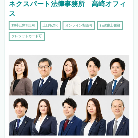
ネクスパート法律事務所 高崎オフィ
ス
19時以降TEL可
土日祝OK
オンライン相談可
行政書士在籍
クレジットカード可