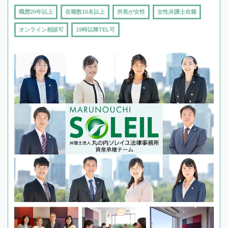
職歴20年以上
在籍数10名以上
所長が女性
女性弁護士在籍
オンライン相談可
19時以降TEL可