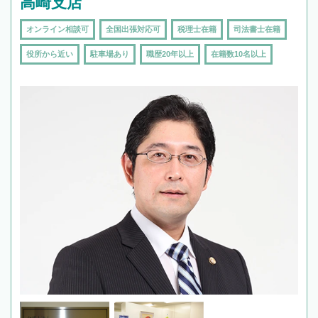
高崎支店
オンライン相談可
全国出張対応可
税理士在籍
司法書士在籍
役所から近い
駐車場あり
職歴20年以上
在籍数10名以上