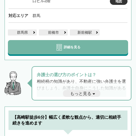
口ビル2階
地図
対応エリア
群馬
群馬県
前橋市
新前橋駅
詳細を見る
弁護士の選び方のポイントは？
相続税の知識があり、不動産に強い弁護士を選
びましょう。弁護士自身にこうした知識がある
もっと見る
と他士業との連携もスムーズに進み、トラブル
解決のみならず相続をトータルで任せることが
できます。また、相続は感情がからむ分野なの
でフィーリングも重要です。実際に電話や面談
【高崎駅徒歩6分】幅広く柔軟な観点から、適切に相続手
で複数の弁護士と会話をしてウマが合う方に依
続きを進めます
頼をするのがおすすめです。