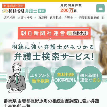
月間閲覧件数
朝日新聞社運営
200万
超
遺産相続 弁護士検索
群馬県 遺産相続 弁護士
吾妻郡長野原町 遺
群馬県 吾妻郡長野原町の相続財産調査に強い弁護
士事務所 一覧