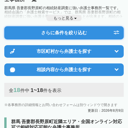
群馬県 吾妻郡長野原町の相続財産調査に強い弁護士事務所一覧です。
相続会議の「弁護士検索サービス」では、群馬県 吾妻郡長野原町の相
続財産調査に強い弁護士事務所を一覧で見ることが出来ます。相続のト
もっと見る
ラブルやお悩みを抱えている方は一度近隣の弁護士に相談してみましょ
う。
さらに条件を絞り込む
市区町村から
弁護士を探す
相談内容から
弁護士を探す
18
1~18
全
件中
件を表示
各事務所の詳細情報とお問い合わせフォームは別ウィンドウで開きます
更新日：2026年8月9日
群馬 吾妻郡長野原町近隣エリア・全国オンライン対応
可で相続対応可能な弁護士事務所