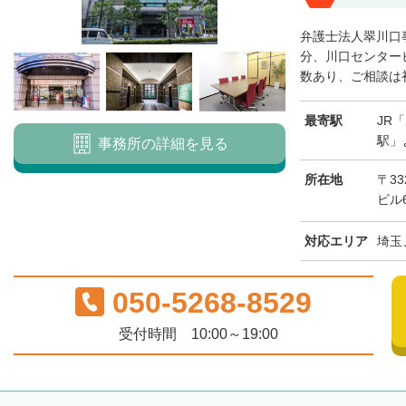
弁護士法人翠川口
分、川口センター
数あり、ご相談は初
最寄駅
JR
駅」
事務所の詳細を見る
所在地
〒33
ビル
対応エリア
埼玉
050-5268-8529
受付時間 10:00～19:00