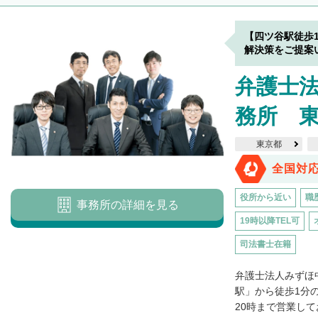
【四ツ谷駅徒歩
解決策をご提案
弁護士
務所 
東京都
全国対
役所から近い
職
事務所の詳細を見る
19時以降TEL可
司法書士在籍
弁護士法人みずほ
駅」から徒歩1分
20時まで営業して