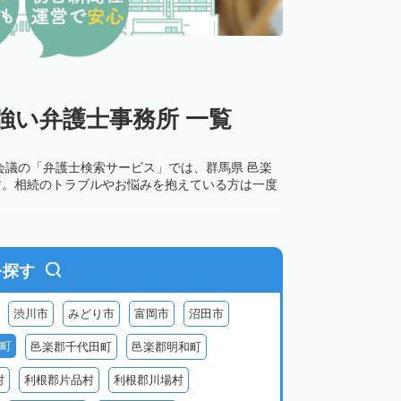
強い弁護士事務所 一覧
会議の「弁護士検索サービス」では、群馬県 邑楽
す。相続のトラブルやお悩みを抱えている方は一度
を探す
渋川市
みどり市
富岡市
沼田市
町
邑楽郡千代田町
邑楽郡明和町
村
利根郡片品村
利根郡川場村