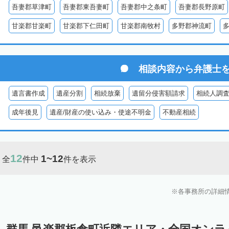
吾妻郡草津町
吾妻郡東吾妻町
吾妻郡中之条町
吾妻郡長野原町
甘楽郡甘楽町
甘楽郡下仁田町
甘楽郡南牧村
多野郡神流町
相談内容から
弁護士
遺言書作成
遺産分割
相続放棄
遺留分侵害額請求
相続人調
成年後見
遺産/財産の使い込み・使途不明金
不動産相続
12
1~12
全
件中
件を表示
各事務所の詳細