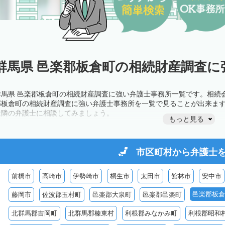
群馬県 邑楽郡板倉町の相続財産調査に
群馬県 邑楽郡板倉町の相続財産調査に強い弁護士事務所一覧です。相続
郡板倉町の相続財産調査に強い弁護士事務所を一覧で見ることが出来ま
近隣の弁護士に相談してみましょう。
もっと見る
市区町村から
弁護士
前橋市
高崎市
伊勢崎市
桐生市
太田市
館林市
安中市
邑楽郡板倉
藤岡市
佐波郡玉村町
邑楽郡大泉町
邑楽郡邑楽町
北群馬郡吉岡町
北群馬郡榛東村
利根郡みなかみ町
利根郡昭和