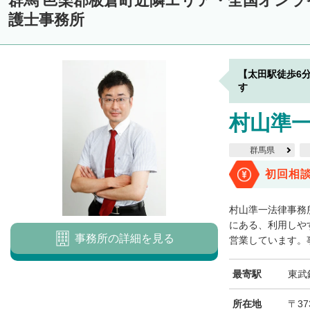
群馬 邑楽郡板倉町近隣エリア・全国オン
護士事務所
【太田駅徒歩6
す
村山準
群馬県
初回相
村山準一法律事務
にある、利用しや
事務所の詳細を見る
営業しています。事
最寄駅
東武
所在地
〒37