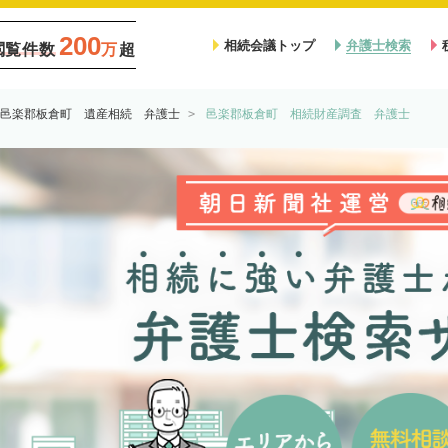
200
相続会議トップ
弁護士検索
閲覧件数
万
超
邑楽郡板倉町 遺産相続 弁護士
邑楽郡板倉町 相続財産調査 弁護士