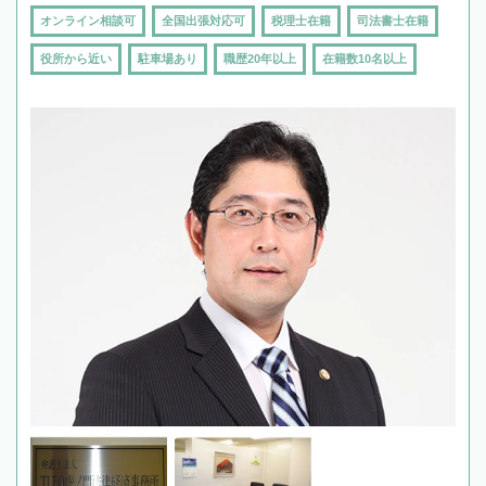
オンライン相談可
全国出張対応可
税理士在籍
司法書士在籍
役所から近い
駐車場あり
職歴20年以上
在籍数10名以上