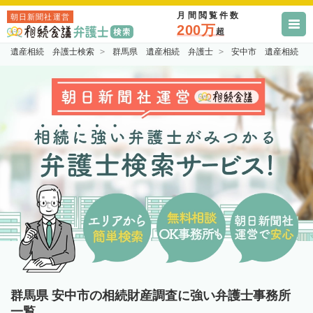
月間閲覧件数
朝日新聞社運営
200万
超
遺産相続 弁護士検索
群馬県 遺産相続 弁護士
安中市 遺産相続 
群馬県 安中市の相続財産調査に強い弁護士事務所
一覧