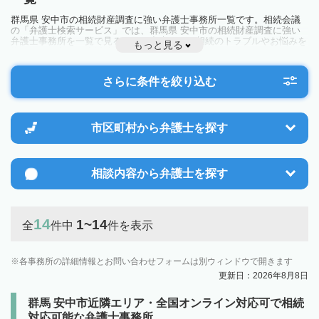
群馬県 安中市の相続財産調査に強い弁護士事務所一覧です。相続会議
の「弁護士検索サービス」では、群馬県 安中市の相続財産調査に強い
弁護士事務所を一覧で見ることが出来ます。相続のトラブルやお悩みを
もっと見る
抱えている方は一度近隣の弁護士に相談してみましょう。
さらに条件を絞り込む
市区町村から
弁護士を探す
相談内容から
弁護士を探す
14
1~14
全
件中
件を表示
各事務所の詳細情報とお問い合わせフォームは別ウィンドウで開きます
更新日：2026年8月8日
群馬 安中市近隣エリア・全国オンライン対応可で相続
対応可能な弁護士事務所