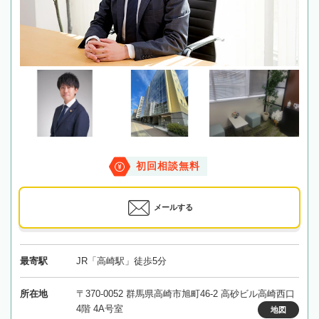
初回相談無料
メールする
最寄駅
JR「高崎駅」徒歩5分
所在地
〒370-0052 群馬県高崎市旭町46-2 高砂ビル高崎西口
4階 4A号室
地図