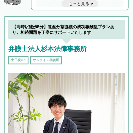
もっと見る
と他士業との連携もスムーズに進み、トラブル
解決のみならず相続をトータルで任せることが
できます。また、相続は感情がからむ分野なの
でフィーリングも重要です。実際に電話や面談
【高崎駅徒歩5分】遺産分割協議の成功報酬型プランあ
で複数の弁護士と会話をしてウマが合う方に依
り。相続問題を丁寧にサポートいたします
頼をするのがおすすめです。
弁護士法人杉本法律事務所
土日祝OK
オンライン相談可