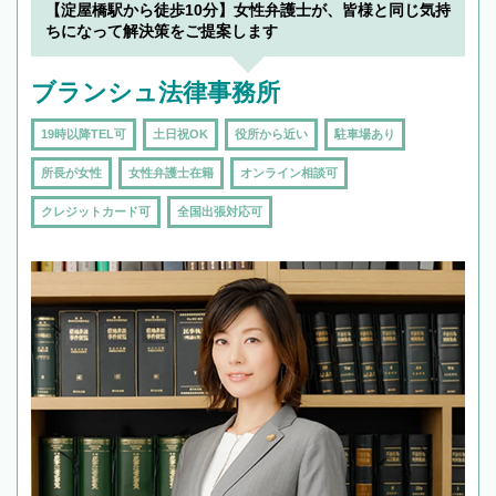
【淀屋橋駅から徒歩10分】女性弁護士が、皆様と同じ気持
ちになって解決策をご提案します
ブランシュ法律事務所
19時以降TEL可
土日祝OK
役所から近い
駐車場あり
所長が女性
女性弁護士在籍
オンライン相談可
クレジットカード可
全国出張対応可