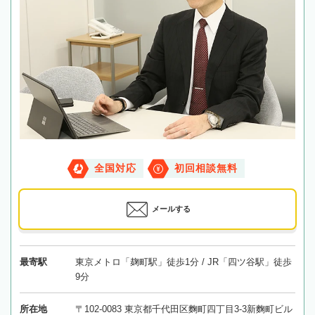
全国対応
初回相談無料
メールする
最寄駅
東京メトロ「麹町駅」徒歩1分 / JR「四ツ谷駅」徒歩
9分
所在地
〒102-0083 東京都千代田区麴町四丁目3-3新麴町ビル