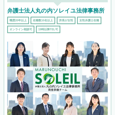
弁護士法人丸の内ソレイユ法律事務所
職歴20年以上
在籍数10名以上
所長が女性
女性弁護士在籍
オンライン相談可
19時以降TEL可