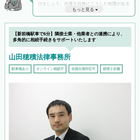
びましょう。弁護士自身にこうした知識がある
もっと見る
と他士業との連携もスムーズに進み、トラブル
解決のみならず相続をトータルで任せることが
できます。また、相続は感情がからむ分野なの
でフィーリングも重要です。実際に電話や面談
【新前橋駅車で6分】隣接士業・他業者との連携により、
で複数の弁護士と会話をしてウマが合う方に依
多角的に相続手続きをサポートいたします
頼をするのがおすすめです。
山田穂積法律事務所
駐車場あり
オンライン相談可
全国出張対応可
税理士在籍