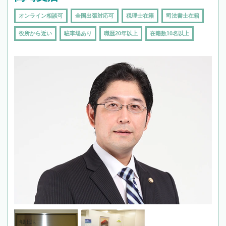
オンライン相談可
全国出張対応可
税理士在籍
司法書士在籍
役所から近い
駐車場あり
職歴20年以上
在籍数10名以上