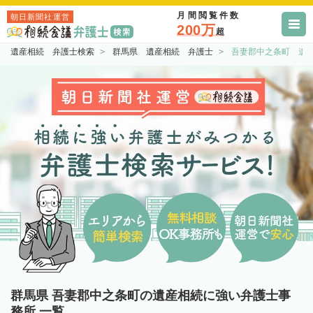
月間閲覧件数
朝日新聞社運営
200万
超
遺産相続 弁護士検索
群馬県 遺産相続 弁護士
吾妻郡中之条町 遺
群馬県 吾妻郡中之条町の遺産相続に強い弁護士事
務所 一覧