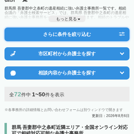
群馬県 吾妻郡中之条町の遺産相続に強い弁護士事務所一覧です。相続
会議の「弁護士検索サービス」では、群馬県 吾妻郡中之条町の遺産相
続に強い弁護士事務所を一覧で見ることが出来ます。相続のトラブルや
もっと見る
お悩みを抱えている方は一度近隣の弁護士に相談してみましょう。
さらに条件を絞り込む
市区町村から
弁護士を探す
相談内容から
弁護士を探す
72
1~50
全
件中
件を表示
各事務所の詳細情報とお問い合わせフォームは別ウィンドウで開きます
更新日：2026年8月6日
群馬 吾妻郡中之条町近隣エリア・全国オンライン対応
可で相続対応可能な弁護士事務所