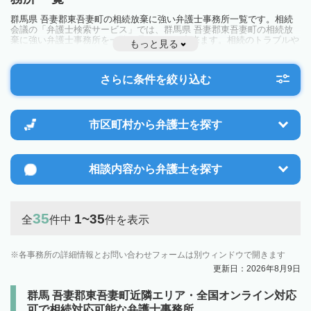
群馬県 吾妻郡東吾妻町の相続放棄に強い弁護士事務所一覧です。相続
会議の「弁護士検索サービス」では、群馬県 吾妻郡東吾妻町の相続放
棄に強い弁護士事務所を一覧で見ることが出来ます。相続のトラブルや
もっと見る
お悩みを抱えている方は一度近隣の弁護士に相談してみましょう。
さらに条件を絞り込む
市区町村から
弁護士を探す
相談内容から
弁護士を探す
35
1~35
全
件中
件を表示
各事務所の詳細情報とお問い合わせフォームは別ウィンドウで開きます
更新日：2026年8月9日
群馬 吾妻郡東吾妻町近隣エリア・全国オンライン対応
可で相続対応可能な弁護士事務所