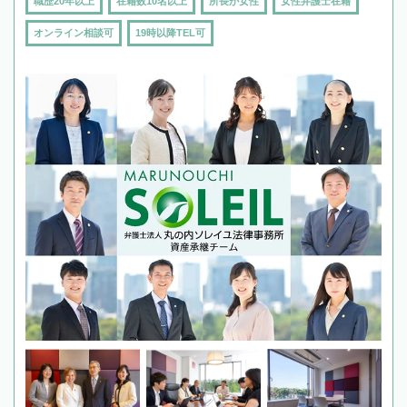
職歴20年以上
在籍数10名以上
所長が女性
女性弁護士在籍
オンライン相談可
19時以降TEL可