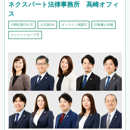
ネクスパート法律事務所 高崎オフィ
ス
19時以降TEL可
土日祝OK
オンライン相談可
行政書士在籍
クレジットカード可