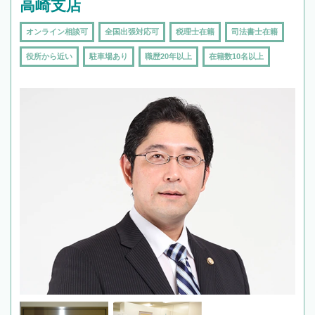
高崎支店
オンライン相談可
全国出張対応可
税理士在籍
司法書士在籍
役所から近い
駐車場あり
職歴20年以上
在籍数10名以上