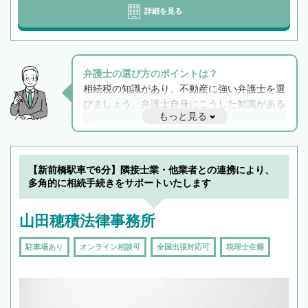
詳細を見る
弁護士の選び方のポイントは？
相続税の知識があり、不動産に強い弁護士を選
びましょう。弁護士自身にこうした知識がある
もっと見る
と他士業との連携もスムーズに進み、トラブル
解決のみならず相続をトータルで任せることが
できます。また、相続は感情がからむ分野なの
でフィーリングも重要です。実際に電話や面談
【新前橋駅車で6分】隣接士業・他業者との連携により、
で複数の弁護士と会話をしてウマが合う方に依
多角的に相続手続きをサポートいたします
頼をするのがおすすめです。
山田穂積法律事務所
駐車場あり
オンライン相談可
全国出張対応可
税理士在籍