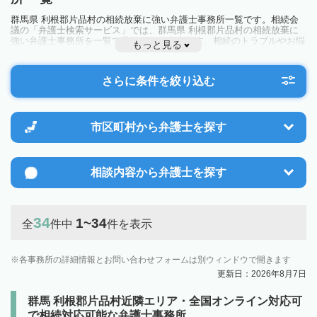
群馬県 利根郡片品村の相続放棄に強い弁護士事務所一覧です。相続会
議の「弁護士検索サービス」では、群馬県 利根郡片品村の相続放棄に
強い弁護士事務所を一覧で見ることが出来ます。相続のトラブルやお悩
もっと見る
みを抱えている方は一度近隣の弁護士に相談してみましょう。
さらに条件を絞り込む
市区町村から
弁護士を探す
相談内容から
弁護士を探す
34
1~34
全
件中
件を表示
各事務所の詳細情報とお問い合わせフォームは別ウィンドウで開きます
更新日：2026年8月7日
群馬 利根郡片品村近隣エリア・全国オンライン対応可
で相続対応可能な弁護士事務所