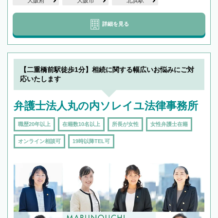
大阪府
大阪市
北浜駅
詳細を見る
【二重橋前駅徒歩1分】相続に関する幅広いお悩みにご対
応いたします
弁護士法人丸の内ソレイユ法律事務所
職歴20年以上
在籍数10名以上
所長が女性
女性弁護士在籍
オンライン相談可
19時以降TEL可