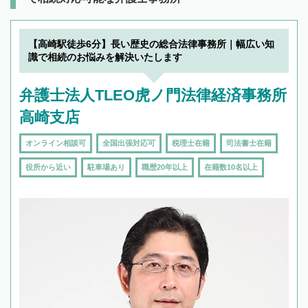
【高崎駅徒歩6分】長い歴史の総合法律事務所｜幅広い知
識で相続のお悩みを解決いたします
弁護士法人TLEO虎ノ門法律経済事務所
高崎支店
オンライン相談可
全国出張対応可
税理士在籍
司法書士在籍
役所から近い
駐車場あり
職歴20年以上
在籍数10名以上