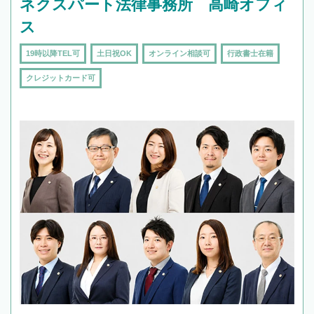
ネクスパート法律事務所 高崎オフィ
ス
19時以降TEL可
土日祝OK
オンライン相談可
行政書士在籍
クレジットカード可