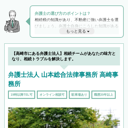
弁護士の選び方のポイントは？
相続税の知識があり、不動産に強い弁護士を選
びましょう。弁護士自身にこうした知識がある
もっと見る
と他士業との連携もスムーズに進み、トラブル
解決のみならず相続をトータルで任せることが
できます。また、相続は感情がからむ分野なの
でフィーリングも重要です。実際に電話や面談
【高崎市にある弁護士法人】相続チームがあなたの味方と
で複数の弁護士と会話をしてウマが合う方に依
なり、相続トラブルを解決します。
頼をするのがおすすめです。
弁護士法人 山本総合法律事務所 高崎事
務所
19時以降TEL可
オンライン相談可
駐車場あり
職歴20年以上