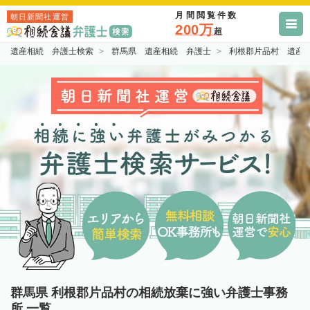
月間閲覧件数
朝日新聞社運営
200万
超
遺産相続 弁護士検索
群馬県 遺産相続 弁護士
利根郡片品村 遺産
群馬県 利根郡片品村の相続放棄に強い弁護士事務
所 一覧