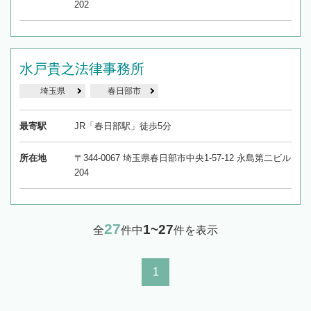
202
水戸貴之法律事務所
埼玉県
春日部市
最寄駅
JR「春日部駅」徒歩5分
所在地
〒344-0067 埼玉県春日部市中央1-57-12 永島第二ビル
204
27
1~27
全
件中
件を表示
1