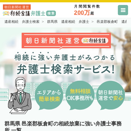
月間閲覧件数
朝日新聞社運営
200万
超
遺産相続 弁護士検索
群馬県 遺産相続 弁護士
邑楽郡板倉町 遺産
群馬県 邑楽郡板倉町の相続放棄に強い弁護士事務
所 一覧