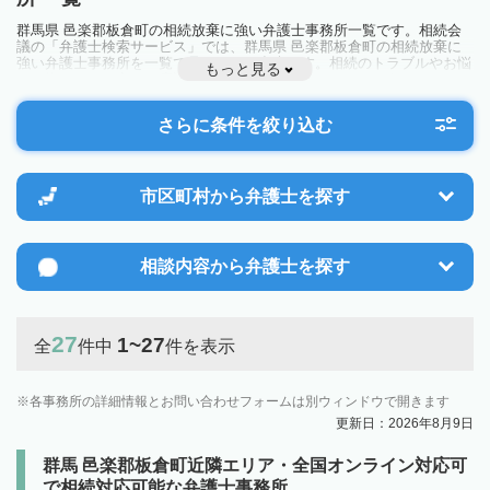
群馬県 邑楽郡板倉町の相続放棄に強い弁護士事務所一覧です。相続会
議の「弁護士検索サービス」では、群馬県 邑楽郡板倉町の相続放棄に
強い弁護士事務所を一覧で見ることが出来ます。相続のトラブルやお悩
もっと見る
みを抱えている方は一度近隣の弁護士に相談してみましょう。
さらに条件を絞り込む
市区町村から
弁護士を探す
相談内容から
弁護士を探す
27
1~27
全
件中
件を表示
各事務所の詳細情報とお問い合わせフォームは別ウィンドウで開きます
更新日：2026年8月9日
群馬 邑楽郡板倉町近隣エリア・全国オンライン対応可
で相続対応可能な弁護士事務所