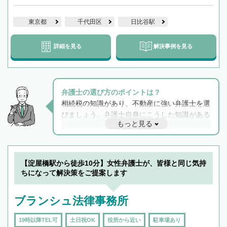
東京都
千代田区
日比谷駅
詳細を見る
解決事例を見る
弁護士の選び方のポイントは？
相続税の知識があり、不動産に強い弁護士を選
びましょう。弁護士自身にこうした知識がある
もっと見る
と他士業との連携もスムーズに進み、トラブル
解決のみならず相続をトータルで任せることが
できます。また、相続は感情がからむ分野なの
でフィーリングも重要です。実際に電話や面談
【淀屋橋駅から徒歩10分】女性弁護士が、皆様と同じ気持
で複数の弁護士と会話をしてウマが合う方に依
ちになって解決策をご提案します
頼をするのがおすすめです。
ブランシュ法律事務所
19時以降TEL可
土日祝OK
役所から近い
駐車場あり