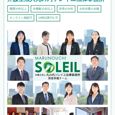
職歴20年以上
在籍数10名以上
所長が女性
女性弁護士在籍
オンライン相談可
19時以降TEL可