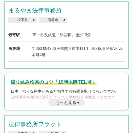
まるやま法律事務所
埼玉県
熊谷市
最寄駅
JR・秩父鉄道「熊谷駅」徒歩13分
所在地
〒360-0042 埼玉県熊谷市本町1丁目62番地 M&Aビル
本町4階
絞り込み検索のコツ「19時以降TEL可」
日中、様々な用事があると相談する時間を取りづらいですが、
19時以降も相談に対応してくれる事務所が多数ありますので、
もっと見る
遅い時間の相談が増えそうな場合はそのような事務所に絞り込
んで検索してみましょう。
19時以降TEL可の条件
法律事務所フラット
を加えて再検索