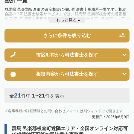
務所 一覧
群馬県 邑楽郡板倉町の遺産相続に強い司法書士事務所一覧です。相続
会議の「司法書士検索サービス」では、群馬県 邑楽郡板倉町の遺産相
続に強い司法書士事務所を一覧で見ることが出来ます。相続のトラブル
もっと見る
やお悩みを抱えている方は一度近隣の司法書士に相談してみましょう。
さらに条件を絞り込む
市区町村から
司法書士を探す
相談内容から
司法書士を探す
21
1~21
全
件中
件を表示
各事務所の詳細情報とお問い合わせフォームは別ウィンドウで開きます
更新日：2026年8月9日
群馬 邑楽郡板倉町近隣エリア・全国オンライン対応可