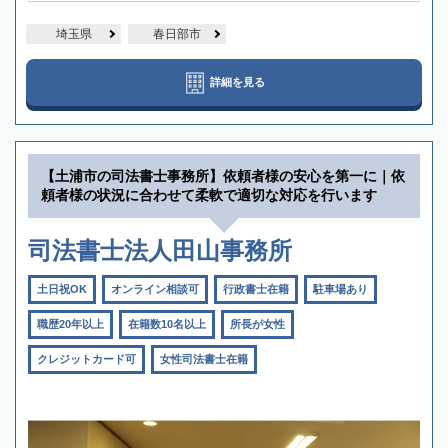
埼玉県
春日部市
詳細を見る
【土浦市の司法書士事務所】依頼者様の安心を第一に｜依
頼者様の状況に合わせて柔軟で適切な対応を行います
司法書士法人田山事務所
土日祝OK
オンライン相談可
行政書士在籍
駐車場あり
職歴20年以上
在籍数10名以上
所長が女性
クレジットカード可
女性司法書士在籍