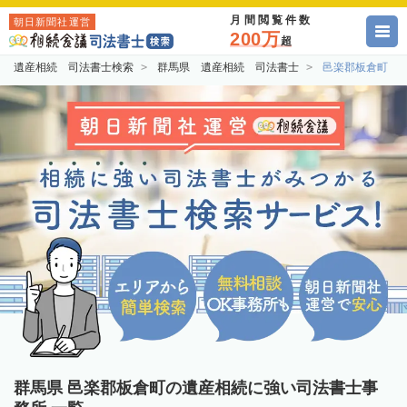
月間閲覧件数
朝日新聞社運営
200万
超
遺産相続 司法書士検索
群馬県 遺産相続 司法書士
邑楽郡板倉町 
群馬県 邑楽郡板倉町の遺産相続に強い司法書士事