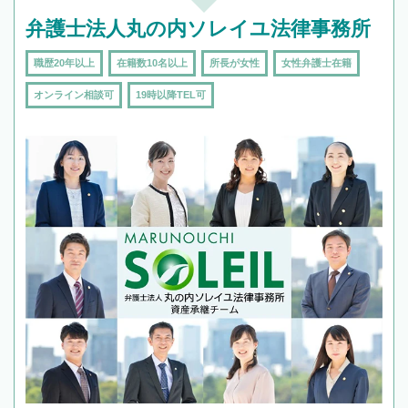
弁護士法人丸の内ソレイユ法律事務所
職歴20年以上
在籍数10名以上
所長が女性
女性弁護士在籍
オンライン相談可
19時以降TEL可