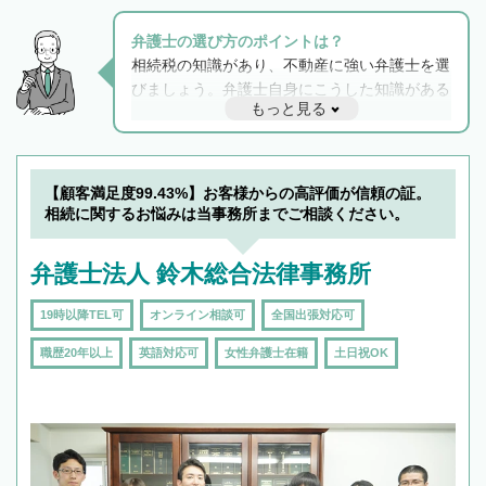
弁護士の選び方のポイントは？
相続税の知識があり、不動産に強い弁護士を選
びましょう。弁護士自身にこうした知識がある
もっと見る
と他士業との連携もスムーズに進み、トラブル
解決のみならず相続をトータルで任せることが
できます。また、相続は感情がからむ分野なの
でフィーリングも重要です。実際に電話や面談
【顧客満足度99.43%】お客様からの高評価が信頼の証。
で複数の弁護士と会話をしてウマが合う方に依
相続に関するお悩みは当事務所までご相談ください。
頼をするのがおすすめです。
弁護士法人 鈴木総合法律事務所
19時以降TEL可
オンライン相談可
全国出張対応可
職歴20年以上
英語対応可
女性弁護士在籍
土日祝OK