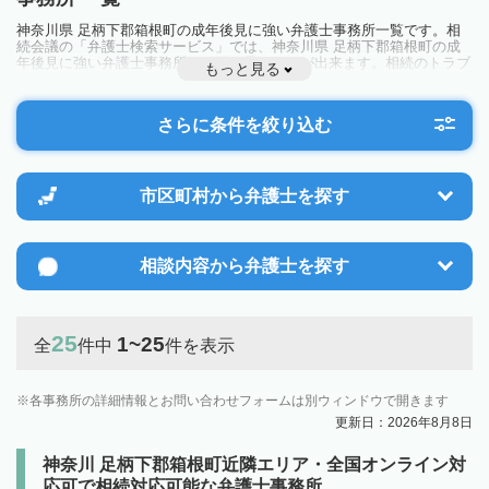
神奈川県 足柄下郡箱根町の成年後見に強い弁護士事務所一覧です。相
続会議の「弁護士検索サービス」では、神奈川県 足柄下郡箱根町の成
年後見に強い弁護士事務所を一覧で見ることが出来ます。相続のトラブ
もっと見る
ルやお悩みを抱えている方は一度近隣の弁護士に相談してみましょう。
さらに条件を絞り込む
市区町村から
弁護士を探す
相談内容から
弁護士を探す
25
1~25
全
件中
件を表示
各事務所の詳細情報とお問い合わせフォームは別ウィンドウで開きます
更新日：2026年8月8日
神奈川 足柄下郡箱根町近隣エリア・全国オンライン対
応可で相続対応可能な弁護士事務所