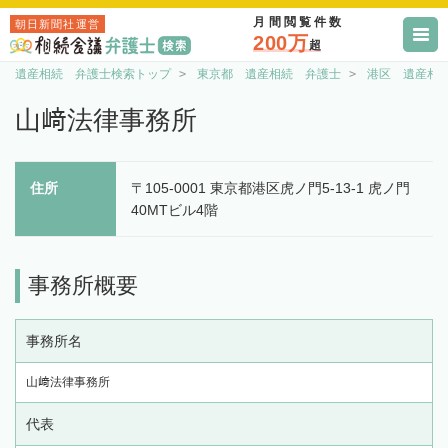
月間閲覧件数
朝日新聞社運営
200万
超
遺産相続 弁護士検索トップ
東京都 遺産相続 弁護士
港区 遺産相
山﨑法律事務所
住所
〒105-0001 東京都港区虎ノ門5-13-1 虎ノ門
40MTビル4階
事務所概要
事務所名
山﨑法律事務所
代表