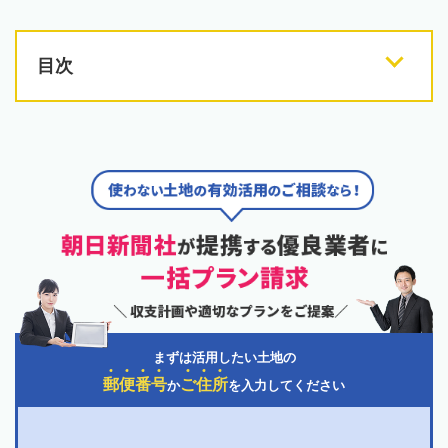
目次
まずは活用したい土地の
郵
便
番
号
ご
住
所
か
を入力してください