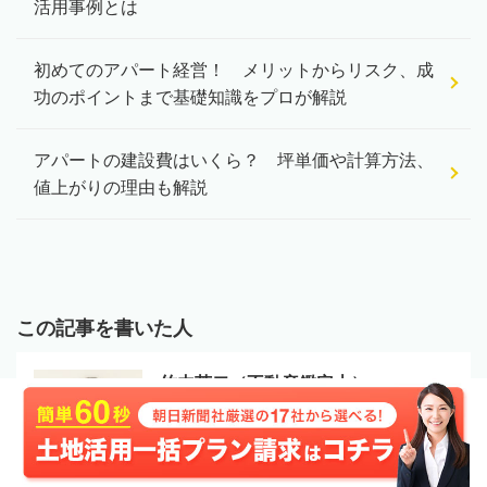
活用事例とは
初めてのアパート経営！ メリットからリスク、成
功のポイントまで基礎知識をプロが解説
アパートの建設費はいくら？ 坪単価や計算方法、
値上がりの理由も解説
この記事を書いた人
竹内英二（不動産鑑定士）
不動産鑑定士、中小企業診断士、宅地建物取
引士
不動産鑑定事務所および宅地建物取引業者
である(株)グロープロフィットの代表取締役。保有資格は不