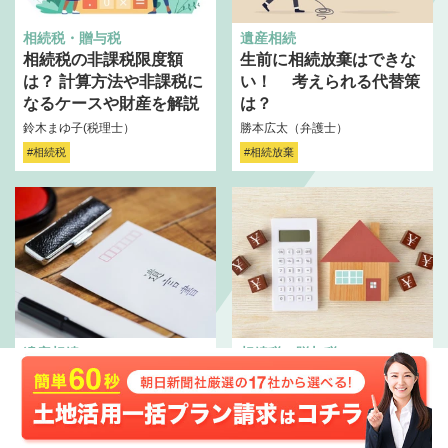
相続税・贈与税
遺産相続
相続税の非課税限度額
生前に相続放棄はできな
は？ 計算方法や非課税に
い！ 考えられる代替策
なるケースや財産を解説
は？
鈴木まゆ子(税理士）
勝本広太（弁護士）
#相続税
#相続放棄
遺産相続
相続税・贈与税
遺言書の付言事項は争族
生前贈与の非課税枠2500
回避にも効果的 パター
万円！ 節税対策になる
ン別に例文も紹介
控除や特例をわかりやす
く説明
勝本広太（弁護士）