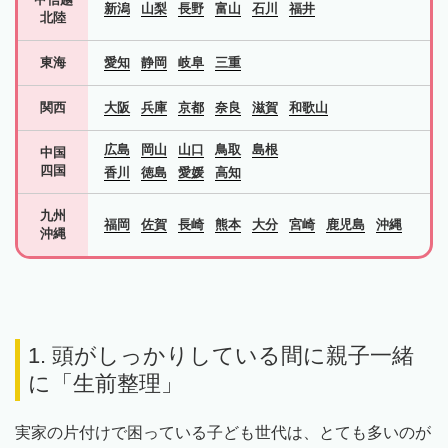
新潟
山梨
長野
富山
石川
福井
北陸
東海
愛知
静岡
岐阜
三重
関西
大阪
兵庫
京都
奈良
滋賀
和歌山
広島
岡山
山口
鳥取
島根
中国
四国
香川
徳島
愛媛
高知
九州
福岡
佐賀
長崎
熊本
大分
宮崎
鹿児島
沖縄
沖縄
1. 頭がしっかりしている間に親子一緒
に「生前整理」
実家の片付けで困っている子ども世代は、とても多いのが