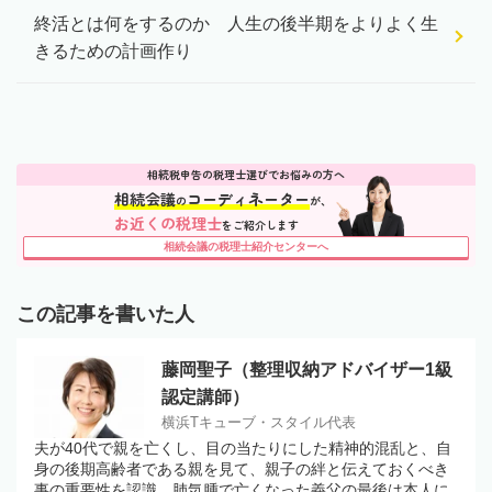
終活とは何をするのか 人生の後半期をよりよく生
きるための計画作り
相続税申告の税理士選びでお悩みの方へ
相続会議
コーディネーター
の
が、
お近くの税理士
をご紹介します
相続会議の税理士紹介センターへ
この記事を書いた人
藤岡聖子（整理収納アドバイザー1級
認定講師）
横浜Tキューブ・スタイル代表
夫が40代で親を亡くし、目の当たりにした精神的混乱と、自
身の後期高齢者である親を見て、親子の絆と伝えておくべき
事の重要性を認識。肺気腫で亡くなった義父の最後は本人に