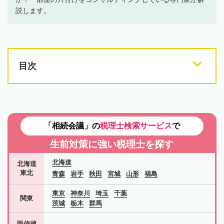
説します。
目次
「相続会議」の
税理士検索サービス
で
生前対策に強い税理士を探す
北海道
北海道
東北
青森
岩手
秋田
宮城
山形
福島
東京
神奈川
埼玉
千葉
関東
茨城
栃木
群馬
甲信越