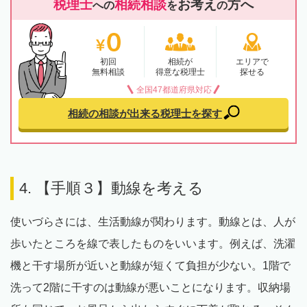
税理士
相続相談
お考え
方へ
への
を
の
初回
相続が
エリアで
無料相談
得意な税理士
探せる
全国47都道府県対応
相続の相談が出来る
税理士を探す
4. 【手順３】動線を考える
使いづらさには、生活動線が関わります。動線とは、人が
歩いたところを線で表したものをいいます。例えば、洗濯
機と干す場所が近いと動線が短くて負担が少ない。1階で
洗って2階に干すのは動線が悪いことになります。収納場