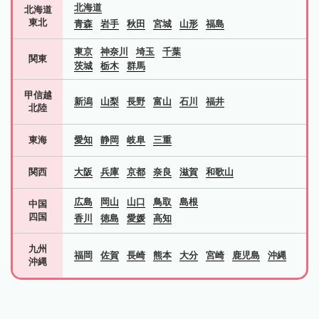
北海道
北海道
東北
青森
岩手
秋田
宮城
山形
福島
東京
神奈川
埼玉
千葉
関東
茨城
栃木
群馬
甲信越
新潟
山梨
長野
富山
石川
福井
北陸
東海
愛知
静岡
岐阜
三重
関西
大阪
兵庫
京都
奈良
滋賀
和歌山
広島
岡山
山口
鳥取
島根
中国
四国
香川
徳島
愛媛
高知
九州
福岡
佐賀
長崎
熊本
大分
宮崎
鹿児島
沖縄
沖縄