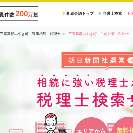
200
相続会議トップ
弁護士検索
覧件数
万
超
三養基郡みやき町 遺産相続 税理士
三養基郡みやき町 生前対策 税理士