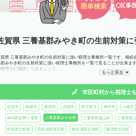
佐賀県 三養基郡みやき町の生前対策に
佐賀県 三養基郡みやき町の生前対策に強い税理士事務所一覧です。相続
基郡みやき町の生前対策に強い税理士事務所を一覧で見ることが出来ま
の税理士に相談してみましょう。
もっと見る
市区町村から
税理士
佐賀市
鳥栖市
唐津市
武雄市
伊万里市
神埼市
小城市
三養基郡みやき町
神埼郡吉野ヶ里町
三養基郡基山町
三養基郡
杵島郡大町町
西松浦郡有田町
東松浦郡玄海町
藤津郡太良町