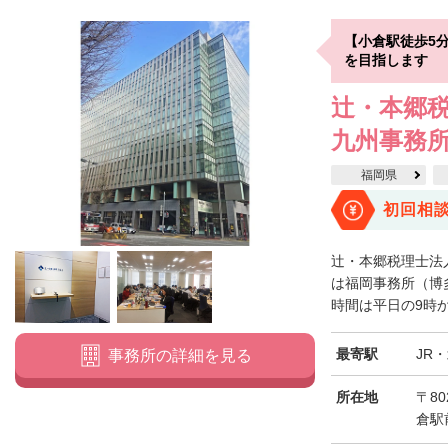
【小倉駅徒歩5
を目指します
辻・本郷税
九州事務
福岡県
初回相
辻・本郷税理士法
は福岡事務所（博
時間は平日の9時から
最寄駅
JR
事務所の詳細を見る
所在地
〒80
倉駅