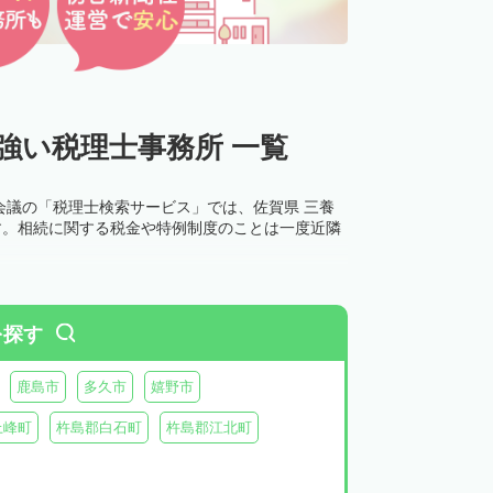
強い税理士事務所 一覧
会議の「税理士検索サービス」では、佐賀県 三養
す。相続に関する税金や特例制度のことは一度近隣
を探す
鹿島市
多久市
嬉野市
上峰町
杵島郡白石町
杵島郡江北町