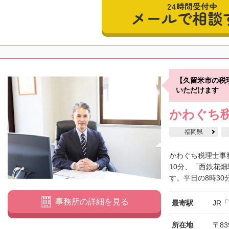
24時間受付中
メールで相談
【久留米市の税
いただけます
かわぐち
福岡県
かわぐち税理士事
10分、「西鉄花
す。平日の8時30分
事務所の詳細を見る
最寄駅
JR
所在地
〒83