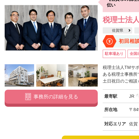
伝い
税理士法人
佐賀県
初回相
駐車場あり
全国
税理士法人TMサ
ある税理士事務所
土日祝日のご相談も
最寄駅
JR
事務所の詳細を見る
所在地
〒84
対応エリア
佐賀