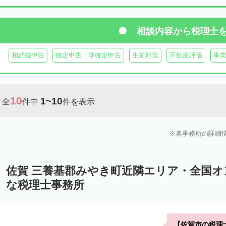
相談内容から
税理士
相続税申告
確定申告・準確定申告
生前対策
不動産評価
事
10
1~10
全
件中
件を表示
各事務所の詳細
佐賀 三養基郡みやき町近隣エリア・全国
な税理士事務所
【佐賀市の税理