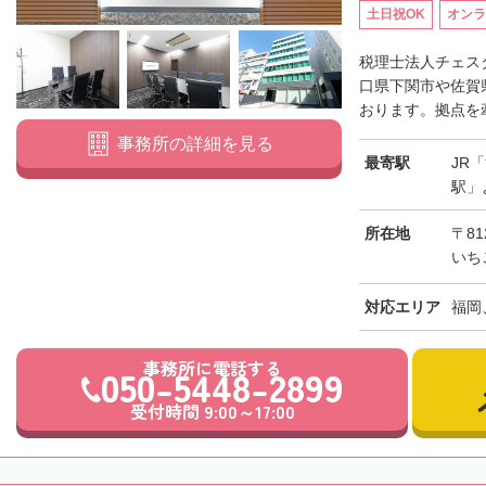
土日祝OK
オンラ
税理士法人チェス
口県下関市や佐賀
おります。拠点を牽
事務所の詳細を見る
最寄駅
JR
駅」
所在地
〒81
いち
対応エリア
福岡
事務所に電話する
050-5448-2899
受付時間 9:00～17:00