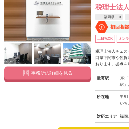
税理士法人
福岡県
初回相
土日祝OK
オンラ
税理士法人チェス
口県下関市や佐賀
おります。拠点を牽
事務所の詳細を見る
最寄駅
JR
駅」
所在地
〒81
いち
対応エリア
福岡