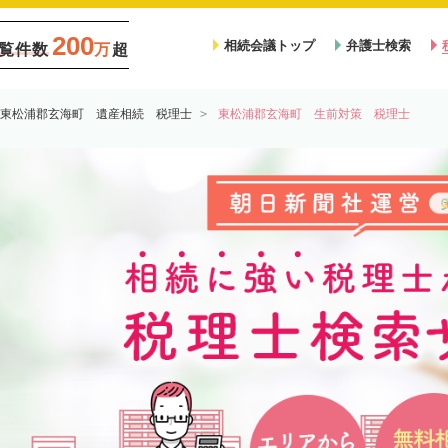
200
相続会議トップ
弁護士検索
覧件数
万
超
東松浦郡玄海町 遺産相続 税理士
東松浦郡玄海町 生前対策 税理士