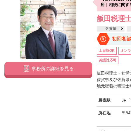
所｜相続に関す
飯田税理
佐賀県
初回相
土日祝OK
オンラ
英語対応可
事務所の詳細を見る
飯田税理士・社労
佐賀県及び佐賀県
地元密着の税理士事
最寄駅
JR
所在地
〒84