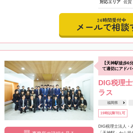
対応エリア
佐賀
24時間受付中
メールで相談
【天神駅徒歩6
て適切にアドバ
DIG税理
ラス
福岡県
19時以降TEL可
DIG税理士法人
「天神駅」から徒