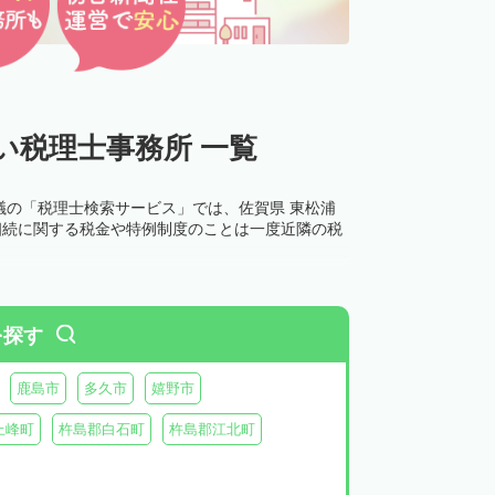
い税理士事務所 一覧
議の「税理士検索サービス」では、佐賀県 東松浦
相続に関する税金や特例制度のことは一度近隣の税
を探す
鹿島市
多久市
嬉野市
上峰町
杵島郡白石町
杵島郡江北町