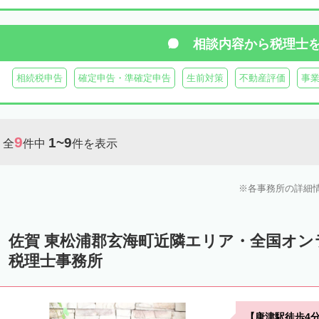
相談内容から
税理士
相続税申告
確定申告・準確定申告
生前対策
不動産評価
事
9
1~9
全
件中
件を表示
各事務所の詳細
佐賀 東松浦郡玄海町近隣エリア・全国オ
税理士事務所
【唐津駅徒歩4