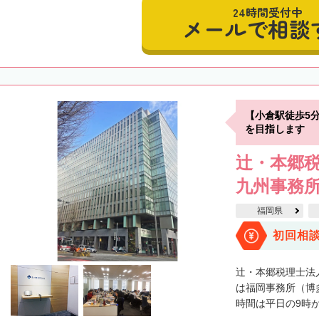
24時間受付中
メールで相談
【小倉駅徒歩5
を目指します
辻・本郷税
九州事務
福岡県
初回相
辻・本郷税理士法
は福岡事務所（博
時間は平日の9時から