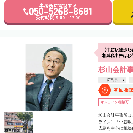
事務所に電話する
050-5268-8681
受付時間 9:00～17:00
【中筋駅徒歩1
相続税申告はお
杉山会計
広島県
初回相
オンライン相談可
杉山会計事務所は
ライン）「中筋駅
広島を中心に相続税