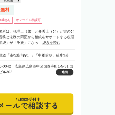
広島市
談無料
車場あり
オンライン相談可
務所は、税理士（弟）と弁護士（兄）が実の兄
税務と法務の両面から相続をサポートする税理
続」が「争族」になっ...
続きを読む
電鉄「市役所前駅」 / 「中電前駅」徒歩3分
0-0042 広島県広島市中区国泰寺町1-5-31 国
ビル302
地図
24時間受付中
メールで相談する