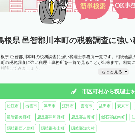
島根県 邑智郡川本町の税務調査に強い
島根県 邑智郡川本町の税務調査に強い税理士事務所一覧です。相続会議
本町の税務調査に強い税理士事務所を一覧で見ることが出来ます。相続
に相談してみましょう。
もっと見る
市区町村から
税理士
松江市
出雲市
浜田市
江津市
雲南市
益田市
安来市
邑智郡美郷町
鹿足郡津和野町
鹿足郡吉賀町
飯石郡飯南町
隠岐郡西ノ島町
隠岐郡海士町
隠岐郡知夫村