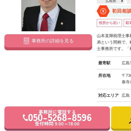
広島県
初回相
役所から近い
駐
山本直輝税理士事
事務所の詳細を見る
弟という間柄で、
士事務所です。「相
最寄駅
広島
所在地
〒73
泰寺
対応エリア
広島
事務所に電話する
050-5268-8596
受付時間 9:00～18:00