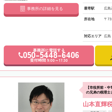
最寄駅
広島
事務所の詳細を見る
所在地
〒73
対応エリア
広島
事務所に電話する
050-5448-6406
受付時間 9:00～17:30
【市役所前・中
の兄弟の税理士
山本直輝