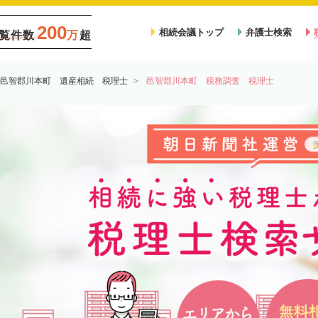
200
相続会議トップ
弁護士検索
覧件数
万
超
邑智郡川本町 遺産相続 税理士
邑智郡川本町 税務調査 税理士