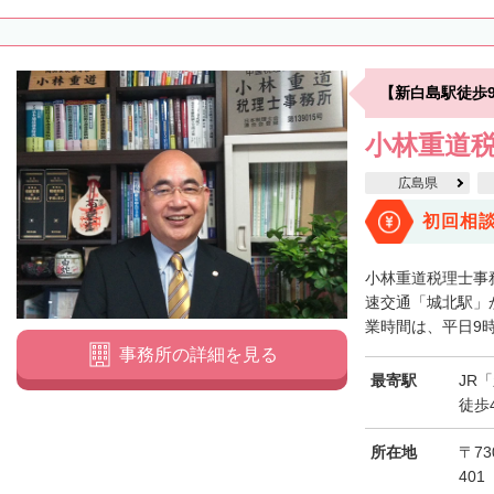
【新白島駅徒歩
小林重道
広島県
初回相
小林重道税理士事
速交通「城北駅」
業時間は、平日9時
事務所の詳細を見る
最寄駅
JR
徒歩
所在地
〒73
401