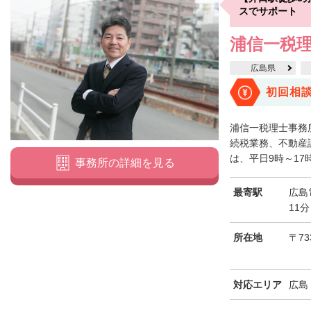
スでサポート
浦信一税
広島県
初回相
浦信一税理士事務
続税業務、不動産
は、平日9時～17
事務所の詳細を見る
最寄駅
広島
11分
所在地
〒73
対応エリア
広島