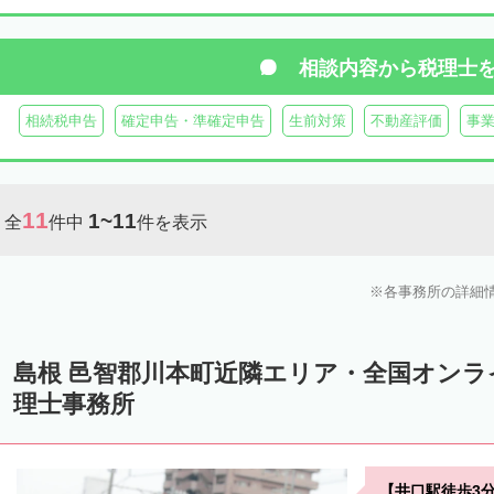
相談内容から
税理士
相続税申告
確定申告・準確定申告
生前対策
不動産評価
事
11
1~11
全
件中
件を表示
各事務所の詳細
島根 邑智郡川本町近隣エリア・全国オン
理士事務所
【井口駅徒歩3