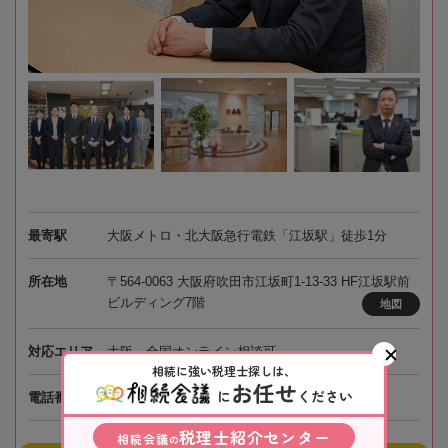
最寄駅
大阪メトロ・北大阪急行電鉄「江坂駅」徒歩1分
所在地
〒564-0063 大阪府吹田市江坂町1-13-33 HF江坂駅前
ビルディング7階
地図
対応エリア
大阪、全国オンライン相談可
相続に強い税理士探しは、
お任せ
に
ください
電話番号
050-5447-4695
税理士紹介センター
相続会議
の