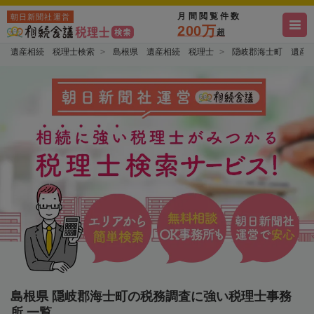
月間閲覧件数
朝日新聞社運営
200万
超
遺産相続 税理士検索
島根県 遺産相続 税理士
隠岐郡海士町 遺産
島根県 隠岐郡海士町の税務調査に強い税理士事務
所 一覧