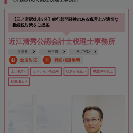
【三ノ宮駅徒歩3分】銀行顧問経験のある税理士が適切な
相続税対策をご提案
近江清秀公認会計士税理士事務所
兵庫県
神戸市
三ノ宮駅
全国対応
初回相談無料
土日祝OK
オンライン相談可
役所から近い
職歴20年以上
駐車場あり