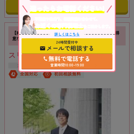
事務所にメールする
迷ったらお電話ください!
不動産や株式等、相続資産に合わせて、
お近くの専門税理士
をご紹介します。
【南方駅徒歩1分】不動産に関する相続や相続税対策が得
詳しくはこちら
意な税理士事務所です
24時間受付中
メールで相談する
スリーアローズ税理士事務所
無料で電話する
営業時間10:00~19:00
大阪府
大阪市
新大阪駅
全国対応
初回相談無料