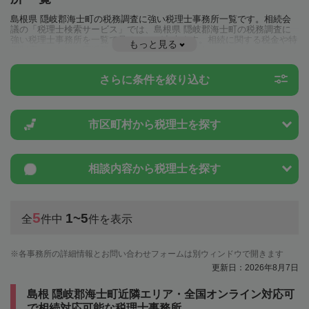
島根県 隠岐郡海士町の税務調査に強い税理士事務所一覧です。相続会
議の「税理士検索サービス」では、島根県 隠岐郡海士町の税務調査に
強い税理士事務所を一覧で見ることが出来ます。相続に関する税金や特
もっと見る
例制度のことは一度近隣の税理士に相談してみましょう。
さらに条件を絞り込む
市区町村から
税理士を探す
相談内容から
税理士を探す
5
1~5
全
件中
件を表示
各事務所の詳細情報とお問い合わせフォームは別ウィンドウで開きます
更新日：2026年8月7日
島根 隠岐郡海士町近隣エリア・全国オンライン対応可
で相続対応可能な税理士事務所