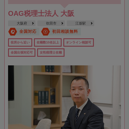
OAG税理士法人 大阪
大阪府
吹田市
江坂駅
全国対応
初回相談無料
役所から近い
在籍数10名以上
オンライン相談可
全国出張対応可
女性税理士在籍