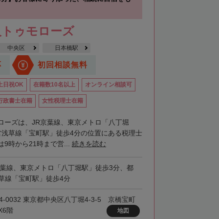
人トゥモローズ
中央区
日本橋駅
応
初回相談無料
土日祝OK
在籍数10名以上
オンライン相談可
行政書士在籍
女性税理士在籍
ローズは、JR京葉線、東京メトロ「八丁堀
営浅草線「宝町駅」徒歩4分の位置にある税理士
9時から21時まで営...
続きを読む
京葉線、東京メトロ「八丁堀駅」徒歩3分、都
草線「宝町駅」徒歩4分
4-0032 東京都中央区八丁堀4-3-5 京橋宝町
X6階
地図