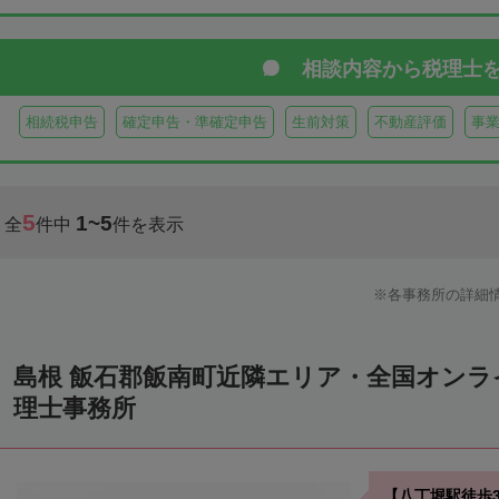
相談内容から
税理士
相続税申告
確定申告・準確定申告
生前対策
不動産評価
事
5
1~5
全
件中
件を表示
各事務所の詳細
島根 飯石郡飯南町近隣エリア・全国オン
理士事務所
【八丁堀駅徒歩