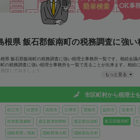
島根県 飯石郡飯南町の税務調査に強い
島根県 飯石郡飯南町の税務調査に強い税理士事務所一覧です。相続会議
南町の税務調査に強い税理士事務所を一覧で見ることが出来ます。相続
に相談してみましょう。
もっと見る
市区町村から
税理士
松江市
出雲市
浜田市
江津市
雲南市
益田市
安来市
飯石郡飯南町
邑智郡美郷町
鹿足郡津和野町
鹿足郡吉賀町
仁
隠岐郡西ノ島町
隠岐郡海士町
隠岐郡知夫村