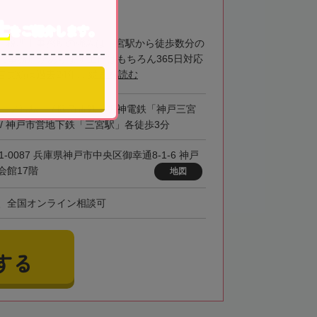
士
をご紹介します。
士税理士事務所の強みは三宮駅から徒歩数分の
階に事務所があります土日はもちろん365日対応
実績は過去24年...
続きを読む
「三ノ宮駅」 / 阪急電鉄・阪神電鉄「神戸三宮
 / 神戸市営地下鉄「三宮駅」各徒歩3分
1-0087 兵庫県神戸市中央区御幸通8-1-6 神戸
会館17階
地図
、全国オンライン相談可
する