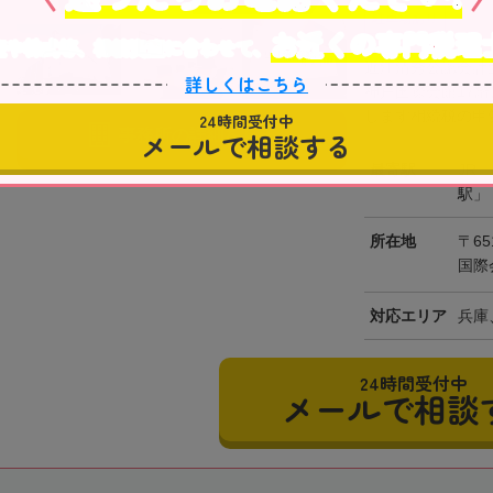
駐車場あり
お近くの専門税理
産や株式等、相続資産に合わせて、
近江清秀公認会計
詳しくはこちら
神戸国際会館17
します相続税の申告
24時間受付中
事務所の詳細を見る
メールで相談する
最寄駅
JR
駅」
所在地
〒65
国際
対応エリア
兵庫
24時間受付中
メールで相談