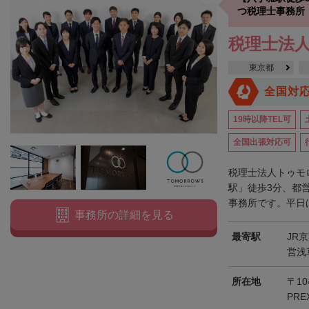
つ税理士事務所
税理士法
東京都
全国対
19時以降TEL可
全国出張対応可
税理士法人トゥモ
駅」徒歩3分、都
事務所です。平日は
事務所の詳細を見る
最寄駅
JR
営浅
所在地
〒10
PRE