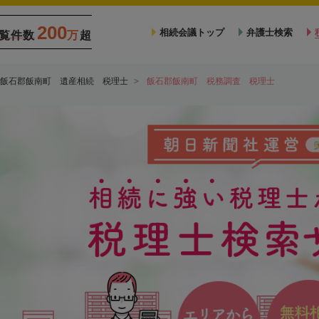
200
相続会議トップ
弁護士検索
覧件数
万
超
飯石郡飯南町 遺産相続 税理士
飯石郡飯南町 税務調査 税理士