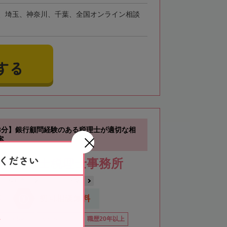
、埼玉、神奈川、千葉、全国オンライン相談
する
3分】銀行顧問経験のある税理士が適切な相
案
ください
公認会計士税理士事務所
神戸市
三ノ宮駅
応
初回相談無料
イン相談可
役所から近い
職歴20年以上