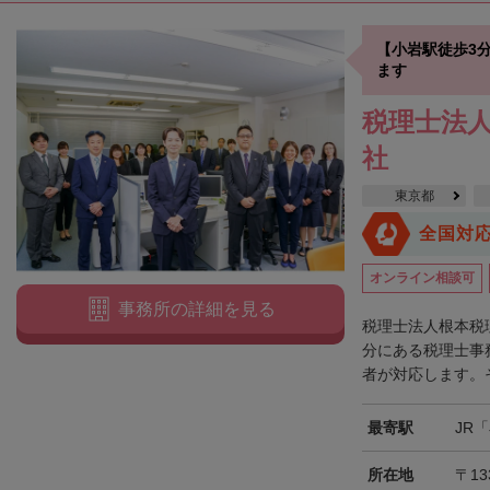
【小岩駅徒歩3
ます
税理士法人
社
東京都
全国対
オンライン相談可
事務所の詳細を見る
税理士法人根本税
分にある税理士事
者が対応します。そ
最寄駅
JR
所在地
〒13