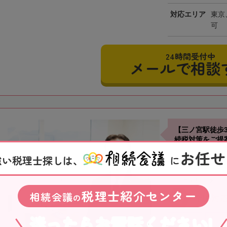
対応エリア
東京
可
24時間受付中
メールで相談
【三ノ宮駅徒歩
続税対策をご提
お任せ
強い税理士探しは、
に
近江清秀
兵庫県
税理士紹介センター
相続会議
の
全国対
迷ったらお電話ください!
土日祝OK
オンラ