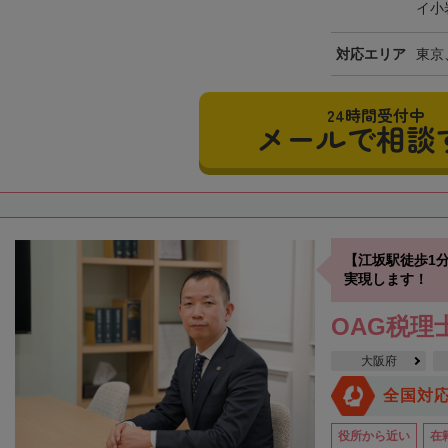
イ小
対応エリア
東京
24時間受付中
メールで相談
【江坂駅徒歩1
実現します！
OAG税理
大阪府
全国対
役所から近い
在