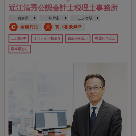
近江清秀公認会計士税理士事務所
兵庫県
神戸市
三ノ宮駅
全国対応
初回相談無料
土日祝OK
オンライン相談可
役所から近い
職歴20年以上
駐車場あり