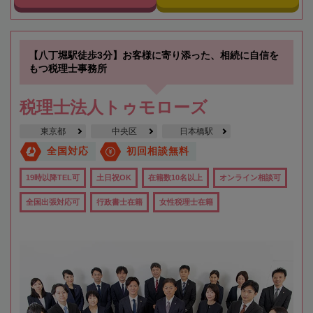
【八丁堀駅徒歩3分】お客様に寄り添った、相続に自信を
もつ税理士事務所
税理士法人トゥモローズ
東京都
中央区
日本橋駅
全国対応
初回相談無料
19時以降TEL可
土日祝OK
在籍数10名以上
オンライン相談可
全国出張対応可
行政書士在籍
女性税理士在籍