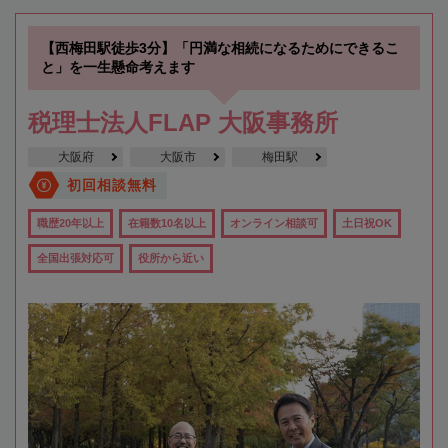
【西梅田駅徒歩3分】「円満な相続になるためにできるこ
と」を一生懸命考えます
税理士法人FLAP 大阪事務所
大阪府
大阪市
梅田駅
初回相談無料
職歴20年以上
在籍数10名以上
オンライン相談可
土日祝OK
全国出張対応可
役所から近い