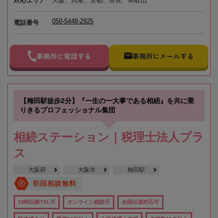
対応エリア
大阪、兵庫、京都、奈良、和歌山
050-5448-2925
電話番号
事務所に電話する
事務所にメールする
【梅田駅徒歩2分】『一生の一大事である相続』を共に乗
りきるプロフェッショナル集団
相続ステーション｜税理士法人プラ
ス
大阪府
大阪市
梅田駅
初回相談無料
19時以降TEL可
オンライン相談可
全国出張対応可