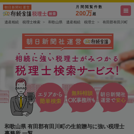
月間閲覧件数
朝日新聞社運営
200万
超
遺産相続 税理士検索
和歌山県 遺産相続 税理士
有田郡有田川町 
和歌山県 有田郡有田川町の生前贈与に強い税理士
事務所 一覧