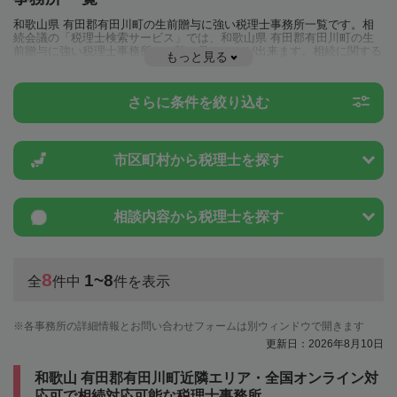
和歌山県 有田郡有田川町の生前贈与に強い税理士事務所一覧です。相
続会議の「税理士検索サービス」では、和歌山県 有田郡有田川町の生
前贈与に強い税理士事務所を一覧で見ることが出来ます。相続に関する
もっと見る
税金や特例制度のことは一度近隣の税理士に相談してみましょう。
さらに条件を絞り込む
市区町村から
税理士を探す
相談内容から
税理士を探す
8
1~8
全
件中
件を表示
各事務所の詳細情報とお問い合わせフォームは別ウィンドウで開きます
更新日：2026年8月10日
和歌山 有田郡有田川町近隣エリア・全国オンライン対
応可で相続対応可能な税理士事務所