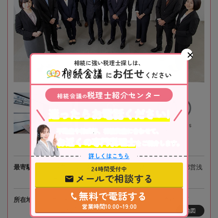
相続に強い税理士探しは、
お任せ
に
ください
税理士紹介センター
相続会議
の
迷ったらお電話ください!
不動産や株式等、相続資産に合わせて、
お近くの専門税理士
をご紹介します。
詳しくはこちら
最寄駅
JR京葉線、東京メトロ「八丁堀駅」徒歩3分、都営浅
24時間受付中
メールで相談する
草線「宝町駅」徒歩4分
無料で電話する
所在地
〒104-0032 東京都中央区八丁堀4-3-5 京橋宝町
営業時間10:00~19:00
PREX6階
地図