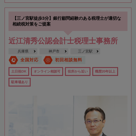
【三ノ宮駅徒歩3分】銀行顧問経験のある税理士が適切な
相続税対策をご提案
近江清秀公認会計士税理士事務所
兵庫県
神戸市
三ノ宮駅
全国対応
初回相談無料
土日祝OK
オンライン相談可
役所から近い
職歴20年以上
駐車場あり