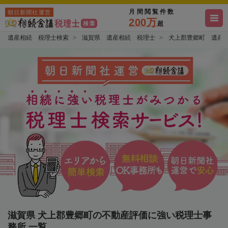
月間閲覧件数
朝日新聞社運営
200万
超
遺産相続 税理士検索
滋賀県 遺産相続 税理士
犬上郡豊郷町 遺産
滋賀県 犬上郡豊郷町の不動産評価に強い税理士事
務所 一覧