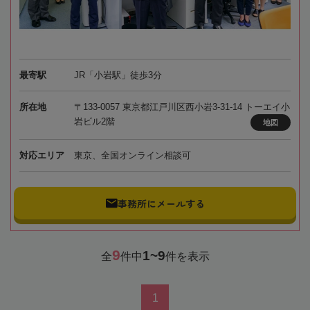
最寄駅
JR「小岩駅」徒歩3分
所在地
〒133-0057 東京都江戸川区西小岩3-31-14 トーエイ小
岩ビル2階
地図
対応エリア
東京、全国オンライン相談可
事務所にメールする
9
1~9
全
件中
件を表示
1