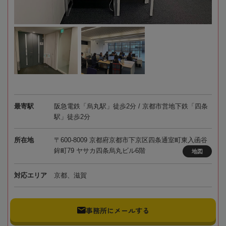
最寄駅
阪急電鉄「烏丸駅」徒歩2分 / 京都市営地下鉄「四条
駅」徒歩2分
所在地
〒600-8009 京都府京都市下京区四条通室町東入函谷
鉾町79 ヤサカ四条烏丸ビル6階
地図
対応エリア
京都、滋賀
事務所にメールする