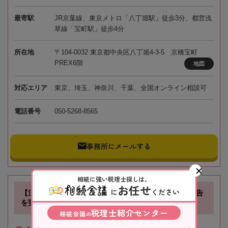
最寄駅
JR京葉線、東京メトロ「八丁堀駅」徒歩3分、都営浅
草線「宝町駅」徒歩4分
所在地
〒104-0032 東京都中央区八丁堀4-3-5 京橋宝町
PREX6階
地図
対応エリア
東京、埼玉、神奈川、千葉、全国オンライン相談可
電話番号
050-5268-8565
事務所にメールする
相続に強い税理士探しは、
お任せ
に
ください
【江坂駅徒歩1分】お客様に寄り添い、確かな相続税申告
を実現します！
税理士紹介センター
相続会議
の