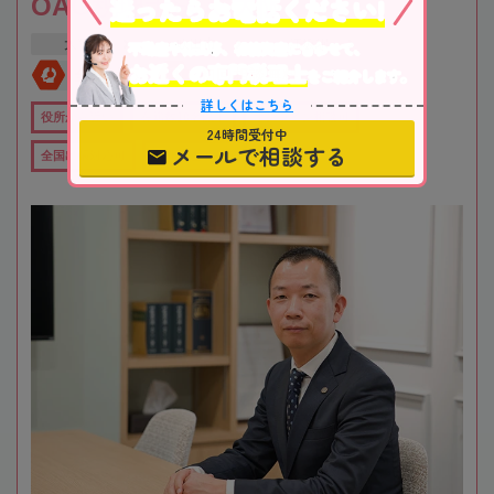
迷ったらお電話ください!
OAG税理士法人 大阪
大阪府
吹田市
江坂駅
不動産や株式等、相続資産に合わせて、
お近くの専門税理士
をご紹介します。
全国対応
初回相談無料
詳しくはこちら
役所から近い
在籍数10名以上
オンライン相談可
24時間受付中
メールで相談する
全国出張対応可
女性税理士在籍