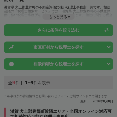
滋賀県 犬上郡豊郷町の不動産評価に強い税理士事務所一覧です。相続
会議の「税理士検索サービス」では、滋賀県 犬上郡豊郷町の不動産評
価に強い税理士事務所を一覧で見ることが出来ます。相続に関する税金
もっと見る
や特例制度のことは一度近隣の税理士に相談してみましょう。
さらに条件を絞り込む
市区町村から
税理士を探す
相談内容から
税理士を探す
9
1~9
全
件中
件を表示
各事務所の詳細情報とお問い合わせフォームは別ウィンドウで開きます
更新日：2026年8月8日
滋賀 犬上郡豊郷町近隣エリア・全国オンライン対応可
で相続対応可能な税理士事務所