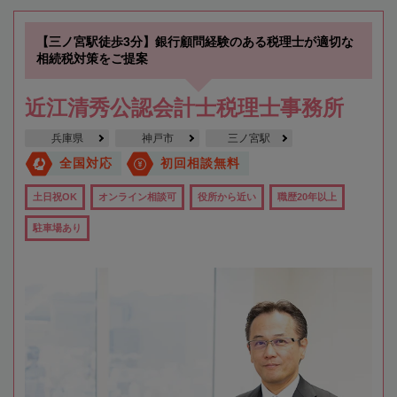
【三ノ宮駅徒歩3分】銀行顧問経験のある税理士が適切な
相続税対策をご提案
近江清秀公認会計士税理士事務所
兵庫県
神戸市
三ノ宮駅
全国対応
初回相談無料
土日祝OK
オンライン相談可
役所から近い
職歴20年以上
駐車場あり