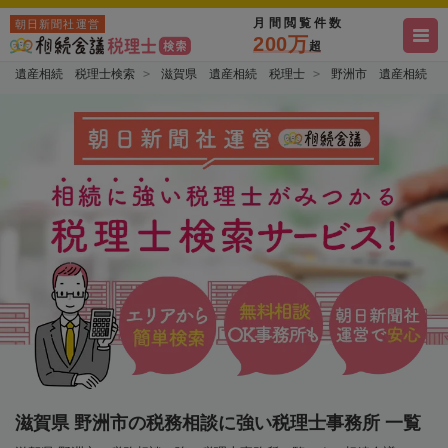
月間閲覧件数
朝日新聞社運営
200万
超
遺産相続 税理士検索
滋賀県 遺産相続 税理士
野洲市 遺産相続 
滋賀県 野洲市の税務相談に強い税理士事務所 一覧