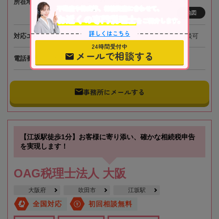
所在地
〒104-0032 東京都中央区八丁堀4-3-5 京橋宝町
不動産や株式等、相続資産に合わせて、
PREX6階
地図
お近くの専門税理士
をご紹介します。
詳しくはこちら
対応エリア
東京、埼玉、神奈川、千葉、全国オンライン相談可
24時間受付中
メールで相談する
電話番号
050-5268-8565
事務所にメールする
【江坂駅徒歩1分】お客様に寄り添い、確かな相続税申告
を実現します！
OAG税理士法人 大阪
大阪府
吹田市
江坂駅
全国対応
初回相談無料