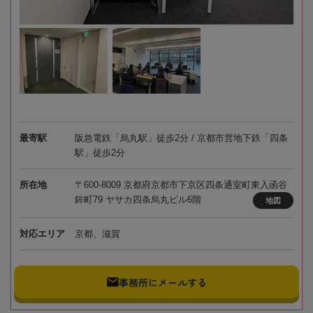
最寄駅
阪急電鉄「烏丸駅」徒歩2分 / 京都市営地下鉄「四条
駅」徒歩2分
所在地
〒600-8009 京都府京都市下京区四条通室町東入函谷
鉾町79 ヤサカ四条烏丸ビル6階
地図
対応エリア
京都、滋賀
事務所にメールする