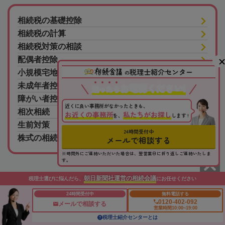
相続税の基礎控除
相続税の計算
相続税対策の相談
配偶者控除
税理士紹介センター
小規模宅地等特例
の
未成年者控除
お電話ください!
迷
っ
た
ら
障がい者控除
近くに良い事務所がなかったときも、
相次相続
お近くの事務所
私たちがお探し
を、
します !
生前対策
24時間受付中
株式の相続税
メールで相談する
※時間外にご連絡いただいた場合は、翌営業日に折り返しご連絡いたしま
す。
朝日新聞社運営の相続会議
税理士選びに悩んだら、
にお任せください
24時間受付中
無料電話する
朝日新聞社の関連サイト
0120-402-092
メールで相談する
営業時間10:00~19:00
税理士紹介センターとは