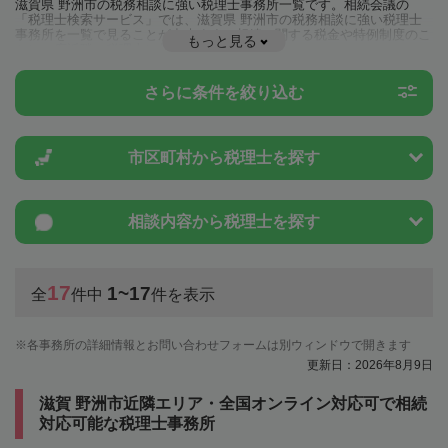
滋賀県 野洲市の税務相談に強い税理士事務所一覧です。相続会議の
「税理士検索サービス」では、滋賀県 野洲市の税務相談に強い税理士
事務所を一覧で見ることが出来ます。相続に関する税金や特例制度のこ
もっと見る
とは一度近隣の税理士に相談してみましょう。
さらに条件を絞り込む
市区町村から
税理士を探す
相談内容から
税理士を探す
17
1~17
全
件中
件を表示
各事務所の詳細情報とお問い合わせフォームは別ウィンドウで開きます
更新日：2026年8月9日
滋賀 野洲市近隣エリア・全国オンライン対応可で相続
対応可能な税理士事務所