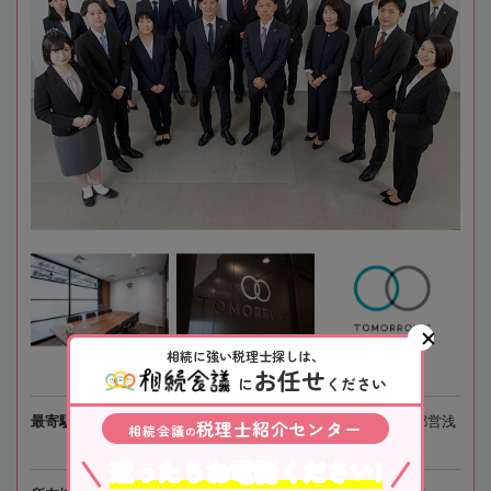
相続に強い税理士探しは、
お任せ
に
ください
最寄駅
JR京葉線、東京メトロ「八丁堀駅」徒歩3分、都営浅
税理士紹介センター
相続会議
の
草線「宝町駅」徒歩4分
迷ったらお電話ください!