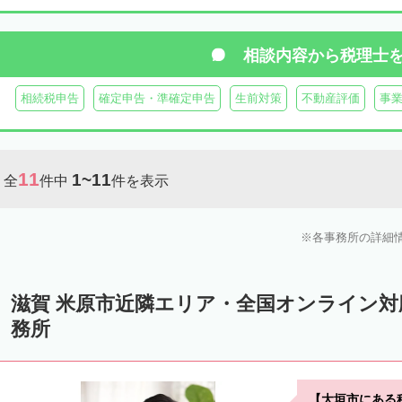
相談内容から
税理士
相続税申告
確定申告・準確定申告
生前対策
不動産評価
事
11
1~11
全
件中
件を表示
各事務所の詳細
滋賀 米原市近隣エリア・全国オンライン
務所
【大垣市にある