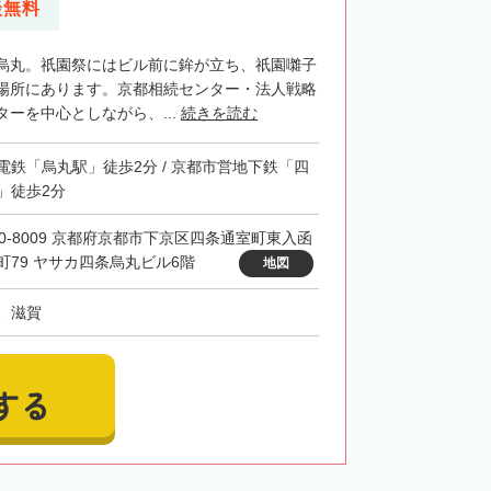
談無料
烏丸。祇園祭にはビル前に鉾が立ち、祇園囃子
場所にあります。京都相続センター・法人戦略
ーを中心としながら、...
続きを読む
電鉄「烏丸駅」徒歩2分 / 京都市営地下鉄「四
」徒歩2分
00-8009 京都府京都市下京区四条通室町東入函
町79 ヤサカ四条烏丸ビル6階
地図
、滋賀
する