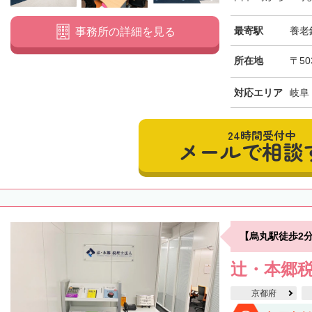
最寄駅
養老
事務所の詳細を見る
所在地
〒50
対応エリア
岐阜
24時間受付中
メールで相談
【烏丸駅徒歩2
辻・本郷税
京都府