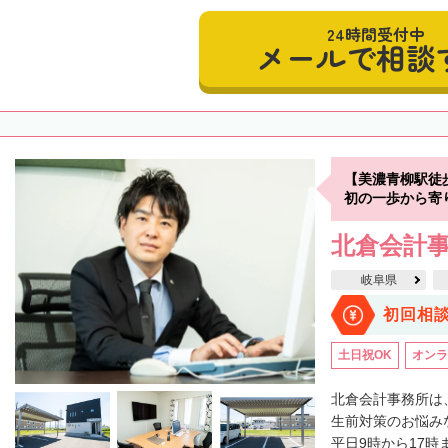
24時間受付中
メールで相談
【美濃青柳駅徒
初の一歩から寄
北倉会計
岐阜県
初回相
土日祝OK
オンラ
北倉会計事務所は
生前対策のお悩み
平日9時から17時