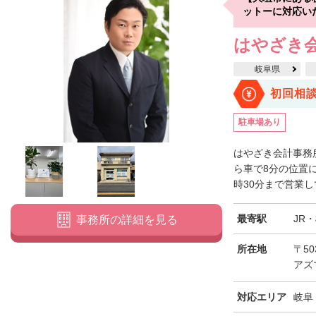
ットーに対応い
はやざき
岐阜県
初回相
駐車場あり
はやざき会計事務
ら車で8分の位置に
時30分まで営業し
最寄駅
JR
事務所の詳細を見る
所在地
〒50
アズ
対応エリア
岐阜