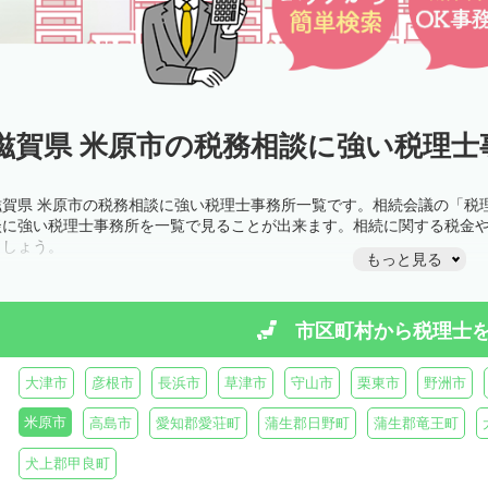
滋賀県 米原市の税務相談に強い税理士
滋賀県 米原市の税務相談に強い税理士事務所一覧です。相続会議の「税
談に強い税理士事務所を一覧で見ることが出来ます。相続に関する税金
ましょう。
もっと見る
市区町村から
税理士
大津市
彦根市
長浜市
草津市
守山市
栗東市
野洲市
米原市
高島市
愛知郡愛荘町
蒲生郡日野町
蒲生郡竜王町
犬上郡甲良町