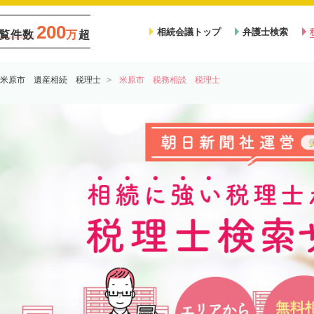
200
相続会議トップ
弁護士検索
覧件数
万
超
米原市 遺産相続 税理士
米原市 税務相談 税理士