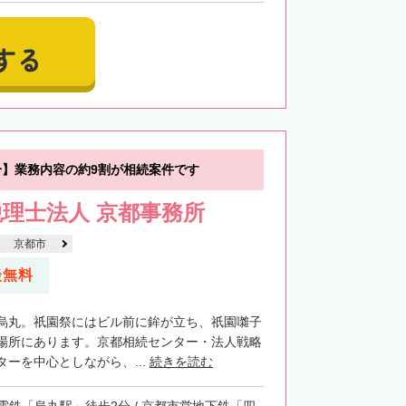
する
分】業務内容の約9割が相続案件です
理士法人 京都事務所
京都市
談無料
烏丸。祇園祭にはビル前に鉾が立ち、祇園囃子
場所にあります。京都相続センター・法人戦略
ーを中心としながら、...
続きを読む
電鉄「烏丸駅」徒歩2分 / 京都市営地下鉄「四