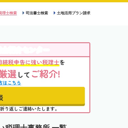
税理士検索
司法書士検索
土地活用プラン請求
理士紹介センター
相続税申告に強い税理士
を
厳選
ご紹介!
して
方はこちら
談
折り返しご連絡いたします。
い税理士事務所 一覧