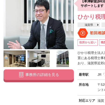
【草津駅徒歩6
サポートします
ひかり税理
滋賀県
初回相
役所から近い
職
ひかり税理士法人
置にある税理士事
おり、滋賀県近郊の
最寄駅
JR
事務所の詳細を見る
所在地
〒52
ント
対応エリア
滋賀