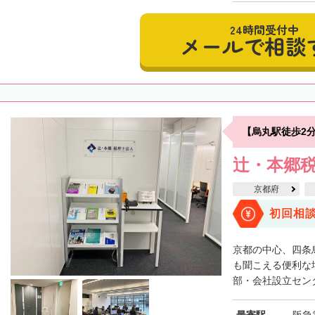
24時間受付中
メールで相談
【烏丸駅徒歩2
辻・本郷税
京都府
初回相
京都の中心、四条
も聞こえる便利な
部・会社設立センタ
最寄駅
阪急