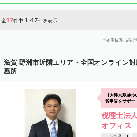
17
1~17
全
件中
件を表示
各事務所の詳細
滋賀 野洲市近隣エリア・全国オンライン
務所
【大津京駅徒歩
税申告をサポー
税理士法
オフィス
滋賀県