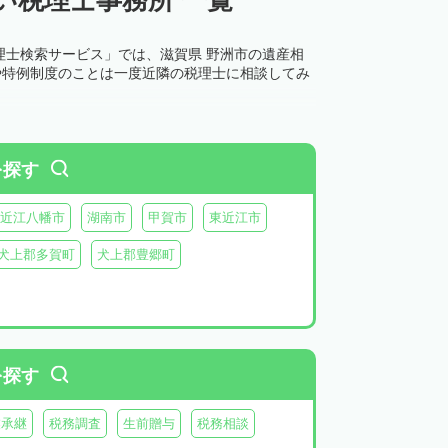
理士検索サービス」では、滋賀県 野洲市の遺産相
や特例制度のことは一度近隣の税理士に相談してみ
を探す
近江八幡市
湖南市
甲賀市
東近江市
犬上郡多賀町
犬上郡豊郷町
を探す
業承継
税務調査
生前贈与
税務相談