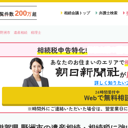
200
相続会議トップ
弁護士検索
覧件数
万
超
野洲市 遺産相続 税理士
税
相続税申告特化!
相続会議の
あなたのお住まいのエリアで
が
詳しく知りたい
24時間受付中
Webで無料相
※時間外にご連絡いただいた場合は、翌営業日に
滋賀県 野洲市の遺産相続・相続税に強