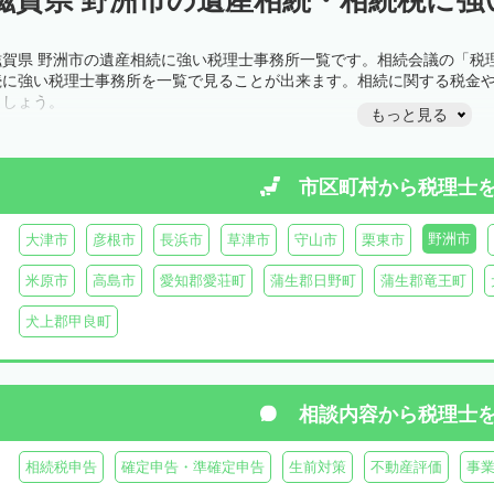
滋賀県 野洲市の遺産相続に強い税理士事務所一覧です。相続会議の「税
続に強い税理士事務所を一覧で見ることが出来ます。相続に関する税金
ましょう。
もっと見る
市区町村から
税理士
野洲市
大津市
彦根市
長浜市
草津市
守山市
栗東市
米原市
高島市
愛知郡愛荘町
蒲生郡日野町
蒲生郡竜王町
犬上郡甲良町
相談内容から
税理士
相続税申告
確定申告・準確定申告
生前対策
不動産評価
事