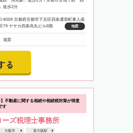
」徒歩2分
00-8009 京都府京都市下京区四条通室町東入函
町79 ヤサカ四条烏丸ビル6階
地図
、滋賀
する
分】不動産に関する相続や相続税対策が得意
です
ローズ税理士事務所
大阪市
新大阪駅