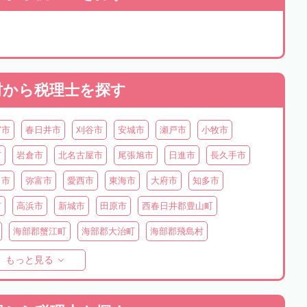
村から
税理士を探す
宮市
春日井市
刈谷市
安城市
瀬戸市
小牧市
市
岩倉市
北名古屋市
尾張旭市
日進市
長久手市
ま市
弥富市
愛西市
東海市
大府市
知多市
市
高浜市
新城市
田原市
西春日井郡豊山町
海部郡蟹江町
海部郡大治町
海部郡飛島村
町
知多郡美浜町
知多郡南知多町
額田郡幸田町
もっと見る
豊根村