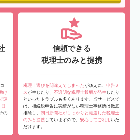
社
信頼できる
税理士のみと提携
コ
税理士選びを間違えてしまった
がゆえに、
申告ミ
助け
ス
が生じたり、
不透明な税理士報酬が発生
したり
で運
といったトラブルも多くあります。当サービスで
、
日
は、相続税申告に実績がない税理士事務所は徹底
その
排除し、
朝日新聞社がしっかりと厳選した税理士
のみと提携
していますので、
安心してご利用
いた
だけます。