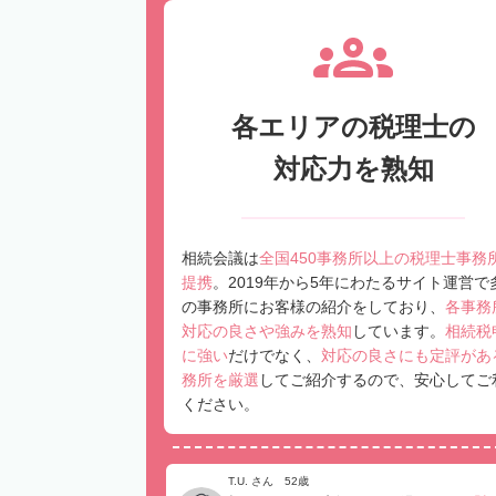
各エリアの税理士の
対応力を熟知
相続会議は
全国450事務所以上の税理士事務
提携
。2019年から5年にわたるサイト運営で
の事務所にお客様の紹介をしており、
各事務
対応の良さや強みを熟知
しています。
相続税
に強い
だけでなく、
対応の良さにも定評があ
務所を厳選
してご紹介するので、安心してご
ください。
T.U. さん 52歳