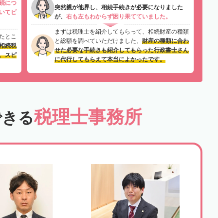
続につ
突然親が他界し、相続手続きが必要になりました
いてビ
が、
右も左もわからず困り果てていました。
まずは税理士を紹介してもらって、相続財産の種類
たとこ
と総額を調べていただけました。
財産の種類に合わ
相続税
せた必要な手続きも紹介してもらった行政書士さん
、スピ
に代行してもらえて本当によかったです。
税理士事務所
できる