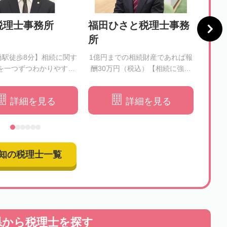
税理士事務所
福田ひさと税理士事務
神田
所
所
橋駅徒歩8分】相続に関す
1億円までの相続財産であれば報
【女
を一つずつわかりやすく
酬30万円（税込）【相続に強い
め細
解消いたします
税理士がすべて業務を行うので
申
安心】
詳細を見る
詳細を見る
知の税理士一覧
県から
税理士を探す