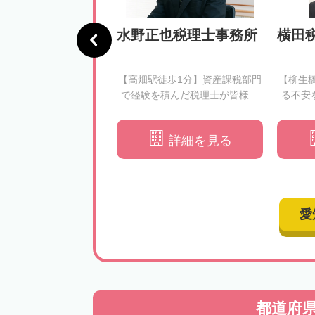
法人 いぶき 岡
水野正也税理士事務所
横田
所
駅徒歩5分】依頼者様の
【高畑駅徒歩1分】資産課税部門
【柳生
切にする相続税申告｜
で経験を積んだ税理士が皆様の
る不安
寄り添ったご提案を行
相続税申告を徹底サポート
います
詳細を見る
詳細を見る
愛
都道府