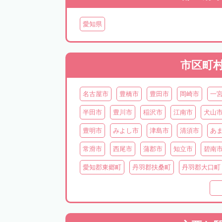
愛知県
市区町
名古屋市
豊橋市
豊田市
岡崎市
一
半田市
豊川市
稲沢市
江南市
犬山
豊明市
みよし市
津島市
清須市
あ
常滑市
西尾市
蒲郡市
知立市
碧南
愛知郡東郷町
丹羽郡扶桑町
丹羽郡大口町
知多郡東浦町
知多郡阿久比町
知多郡武豊
北設楽郡設楽町
北設楽郡東栄町
北設楽郡