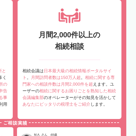
月間2,000件以上の
相続相談
所と
相続会議は
日本最大級の相続情報ポータルサイ
多く
ト
。
月間訪問者数は150万人超
。
相続に関する専
所の
門家への相談件数は月間2,000件を超
えます。ユ
申告
ーザーの
相続に関するお困りごとを熟知した相続
る事
会議編集部
のオペレーターがその知見を活かして
利用
あなたにピッタリの税理士をご紹介
します。
ご相談実績
M.A. さん 48歳