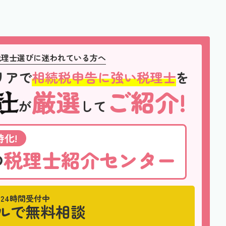
税理士選びに迷われている方へ
リアで
相続税申告に強い税理士
を
厳選
ご紹介!
が
して
化!
税理士紹介センター
の
24時間受付中
ルで無料相談