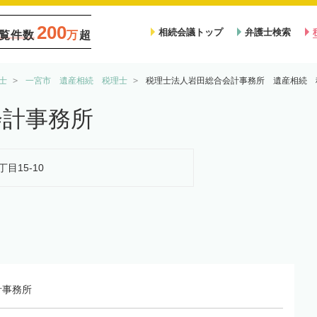
200
相続会議トップ
弁護士検索
覧件数
万
超
士
一宮市 遺産相続 税理士
税理士法人岩田総合会計事務所 遺産相続 
会計事務所
丁目15-10
計事務所