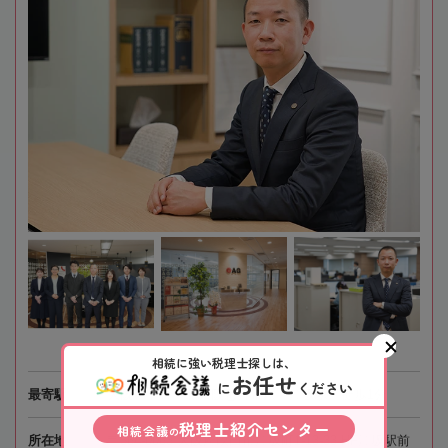
相続に強い税理士探しは、
お任せ
に
ください
最寄駅
大阪メトロ・北大阪急行電鉄「江坂駅」徒歩1分
税理士紹介センター
相続会議
の
所在地
〒564-0063 大阪府吹田市江坂町1-13-33 HF江坂駅前