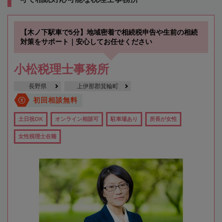
【木ノ下駅車で5分】地域密着で相続税申告や生前の相続
対策をサポート｜安心してお任せください
小松税理士事務所
長野県
上伊那郡箕輪町
初回相談無料
土日祝OK
オンライン相談可
駐車場あり
所長が女性
女性税理士在籍