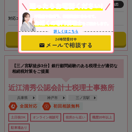
迷ったらお電話ください!
ビルディング7階
地図
不動産や株式等、相続資産に合わせて、
対応エリア
大阪、全国オンライン相談可
お近くの専門税理士
をご紹介します。
詳しくはこちら
事務所にメールする
24時間受付中
メールで相談する
【三ノ宮駅徒歩3分】銀行顧問経験のある税理士が適切な
相続税対策をご提案
近江清秀公認会計士税理士事務所
兵庫県
神戸市
三ノ宮駅
全国対応
初回相談無料
土日祝OK
オンライン相談可
役所から近い
職歴20年以上
駐車場あり