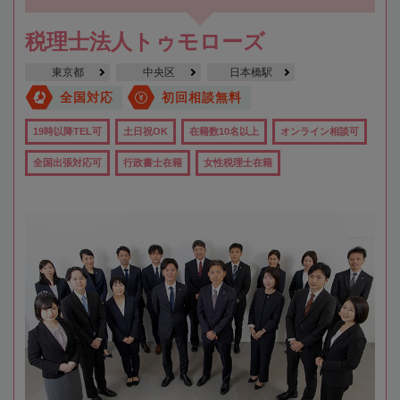
税理士法人トゥモローズ
東京都
中央区
日本橋駅
全国対応
初回相談無料
19時以降TEL可
土日祝OK
在籍数10名以上
オンライン相談可
全国出張対応可
行政書士在籍
女性税理士在籍