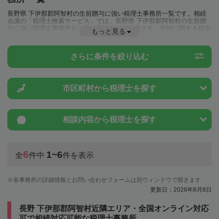
長野県 下伊那郡阿智村の生前贈与に強い税理士事務所一覧です。相続
会議の「税理士検索サービス」では、長野県 下伊那郡阿智村の生前贈
与に強い税理士事務所を一覧で見ることが出来ます。相続に関する税金
もっと見る
や特例制度のことは一度近隣の税理士に相談してみましょう。
さらに条件を絞り込む
市区町村から
税理士を探す
相談内容から
税理士を探す
6
1~6
全
件中
件を表示
各事務所の詳細情報とお問い合わせフォームは別ウィンドウで開きます
更新日：2026年8月8日
長野 下伊那郡阿智村近隣エリア・全国オンライン対応
可で相続対応可能な税理士事務所