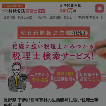
月間閲覧件数
朝日新聞社運営
200万
超
遺産相続 税理士検索
長野県 遺産相続 税理士
下伊那郡阿智村 遺
長野県 下伊那郡阿智村の生前贈与に強い税理士事
務所 一覧