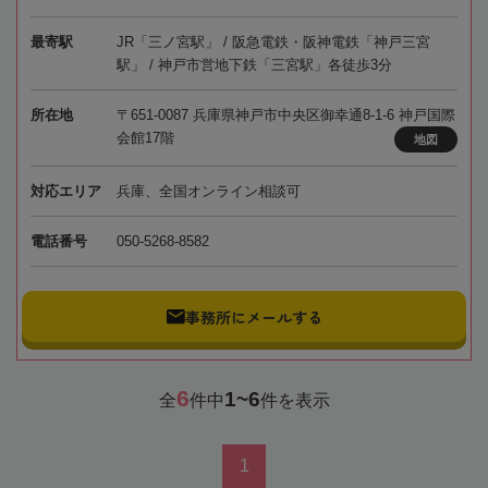
最寄駅
JR「三ノ宮駅」 / 阪急電鉄・阪神電鉄「神戸三宮
駅」 / 神戸市営地下鉄「三宮駅」各徒歩3分
所在地
〒651-0087 兵庫県神戸市中央区御幸通8-1-6 神戸国際
会館17階
地図
対応エリア
兵庫、全国オンライン相談可
電話番号
050-5268-8582
事務所にメールする
6
1~6
全
件中
件を表示
1