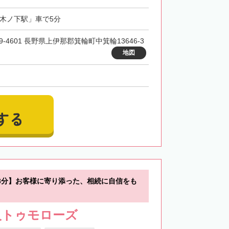
「木ノ下駅」車で5分
9-4601 長野県上伊那郡箕輪町中箕輪13646-3
地図
する
3分】お客様に寄り添った、相続に自信をも
人トゥモローズ