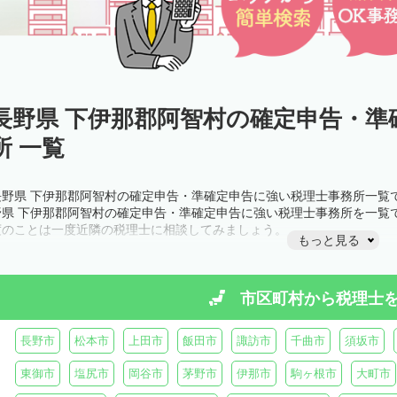
長野県 下伊那郡阿智村の確定申告・準
所 一覧
長野県 下伊那郡阿智村の確定申告・準確定申告に強い税理士事務所一覧
野県 下伊那郡阿智村の確定申告・準確定申告に強い税理士事務所を一覧
度のことは一度近隣の税理士に相談してみましょう。
もっと見る
市区町村から
税理士
長野市
松本市
上田市
飯田市
諏訪市
千曲市
須坂市
東御市
塩尻市
岡谷市
茅野市
伊那市
駒ヶ根市
大町市