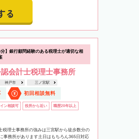
する
3分】銀行顧問経験のある税理士が適切な相
案
公認会計士税理士事務所
神戸市
三ノ宮駅
応
初回相談無料
イン相談可
役所から近い
職歴20年以上
士税理士事務所の強みは三宮駅から徒歩数分の
階に事務所があります土日はもちろん365日対応