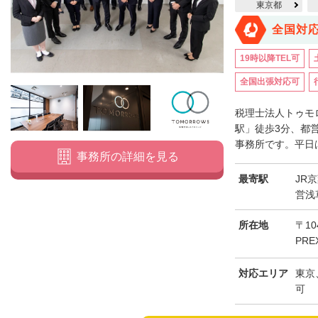
東京都
全国対
19時以降TEL可
全国出張対応可
税理士法人トゥモ
駅」徒歩3分、都
事務所です。平日は
事務所の詳細を見る
最寄駅
JR
営浅
所在地
〒10
PRE
対応エリア
東京
可