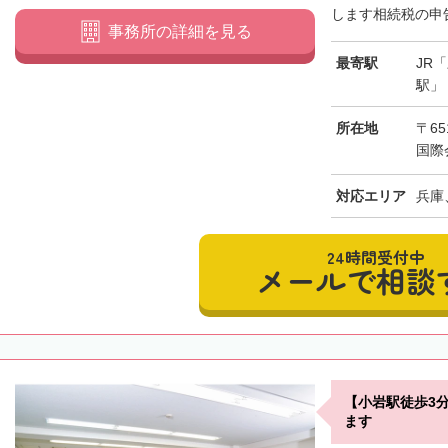
します相続税の申告
事務所の詳細を見る
最寄駅
JR
駅」
所在地
〒65
国際
対応エリア
兵庫
24時間受付中
メールで相談
【小岩駅徒歩3
ます