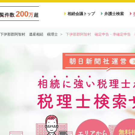
200
相続会議トップ
弁護士検索
覧件数
万
超
下伊那郡阿智村 遺産相続 税理士
下伊那郡阿智村 確定申告・準確定申告 