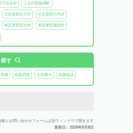
野沢温泉村
上水内郡飯綱町
北安曇郡松川村
北安曇郡白馬村
東筑摩郡筑北村
東筑摩郡麻績村
北佐久郡御代田町
北佐久郡立科町
牧村
南佐久郡南相木村
南佐久郡北相木村
木曽郡上松町
木曽郡南木曽町
を探す
上伊那郡辰野町
上伊那郡宮田村
業承継
税務調査
生前贈与
税務相談
森町
下伊那郡松川町
下伊那郡豊丘村
村
下伊那郡泰阜村
下伊那郡天龍村
村
情報とお問い合わせフォームは別ウィンドウで開きます
更新日：2026年8月8日