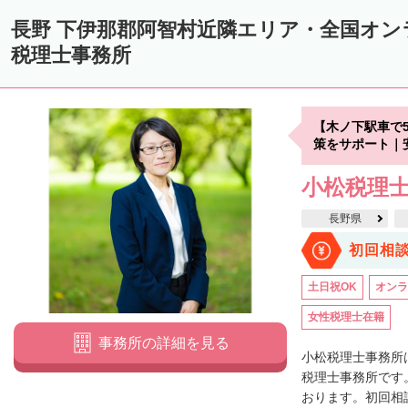
長野 下伊那郡阿智村近隣エリア・全国オ
税理士事務所
【木ノ下駅車で
策をサポート｜
小松税理
長野県
初回相
土日祝OK
オンラ
女性税理士在籍
事務所の詳細を見る
小松税理士事務所
税理士事務所です
おります。初回相談