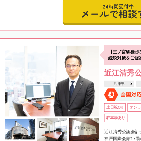
24時間受付中
メールで相談
【三ノ宮駅徒歩
続税対策をご提
近江清秀
兵庫県
全国対
土日祝OK
オンラ
駐車場あり
近江清秀公認会計
神戸国際会館17