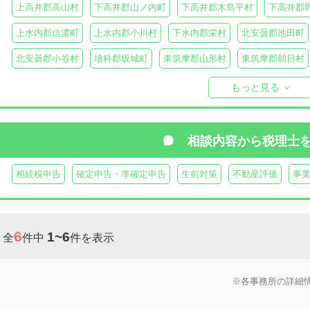
上高井郡高山村
下高井郡山ノ内町
下高井郡木島平村
下高井郡
上水内郡信濃町
上水内郡小川村
下水内郡栄村
北安曇郡池田町
北安曇郡小谷村
埴科郡坂城町
東筑摩郡山形村
東筑摩郡朝日村
東筑摩郡生坂村
小県郡長和町
小県郡青木村
北佐久郡軽井沢町
もっと見る
南佐久郡佐久穂町
南佐久郡川上村
南佐久郡小海町
南佐久郡南
諏訪郡下諏訪町
諏訪郡富士見町
諏訪郡原村
木曽郡木曽町
相談内容から
税理士
木曽郡大桑村
木曽郡木祖村
木曽郡王滝村
上伊那郡箕輪町
相続税申告
確定申告・準確定申告
生前対策
不動産評価
事
上伊那郡南箕輪村
上伊那郡飯島町
上伊那郡中川村
下伊那郡高
下伊那郡阿智村
下伊那郡喬木村
下伊那郡阿南町
下伊那郡下條
6
1~6
全
件中
件を表示
下伊那郡大鹿村
下伊那郡根羽村
下伊那郡売木村
下伊那郡平谷
各事務所の詳細