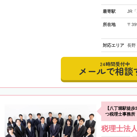
最寄駅
JR
所在地
〒39
対応エリア
長野
24時間受付中
メールで相談
【八丁堀駅徒歩
つ税理士事務所
税理士法