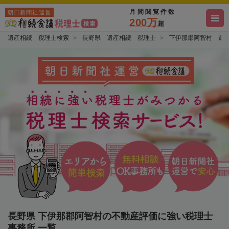
月間閲覧件数
朝日新聞社運営
200万
超
遺産相続 税理士検索
長野県 遺産相続 税理士
下伊那郡阿智村 遺
長野県 下伊那郡阿智村の不動産評価に強い税理士
事務所 一覧