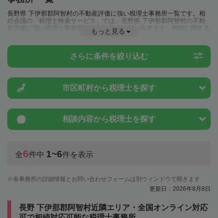
長野県 下伊那郡阿智村の不動産評価に強い税理士事務所一覧です。相
続会議の「税理士検索サービス」では、長野県 下伊那郡阿智村の不動
産評価に強い税理士事務所を一覧で見ることが出来ます。相続に関する
もっと見る
税金や特例制度のことは一度近隣の税理士に相談してみましょう。
さらに条件を絞り込む
市区町村から
税理士を探す
相談内容から
税理士を探す
6
1~6
全
件中
件を表示
各事務所の詳細情報とお問い合わせフォームは別ウィンドウで開きます
更新日：2026年8月8日
長野 下伊那郡阿智村近隣エリア・全国オンライン対応
可で相続対応可能な税理士事務所