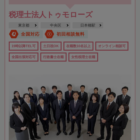
税理士法人トゥモローズ
東京都
中央区
日本橋駅
全国対応
初回相談無料
19時以降TEL可
土日祝OK
在籍数10名以上
オンライン相談可
全国出張対応可
行政書士在籍
女性税理士在籍