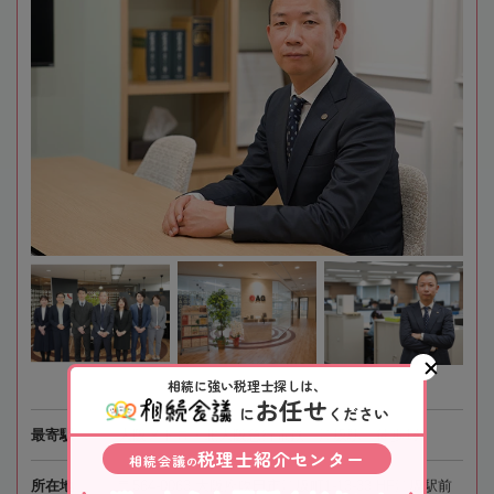
相続に強い税理士探しは、
お任せ
に
ください
最寄駅
大阪メトロ・北大阪急行電鉄「江坂駅」徒歩1分
税理士紹介センター
相続会議
の
所在地
〒564-0063 大阪府吹田市江坂町1-13-33 HF江坂駅前