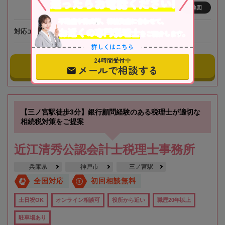
迷ったらお電話ください!
ビルディング7階
地図
不動産や株式等、相続資産に合わせて、
お近くの専門税理士
対応エリア
大阪、全国オンライン相談可
をご紹介します。
詳しくはこちら
24時間受付中
事務所にメールする
メールで相談する
【三ノ宮駅徒歩3分】銀行顧問経験のある税理士が適切な
相続税対策をご提案
近江清秀公認会計士税理士事務所
兵庫県
神戸市
三ノ宮駅
全国対応
初回相談無料
土日祝OK
オンライン相談可
役所から近い
職歴20年以上
駐車場あり