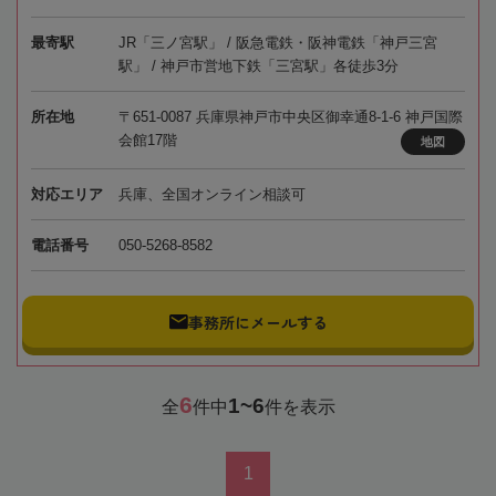
最寄駅
JR「三ノ宮駅」 / 阪急電鉄・阪神電鉄「神戸三宮
駅」 / 神戸市営地下鉄「三宮駅」各徒歩3分
所在地
〒651-0087 兵庫県神戸市中央区御幸通8-1-6 神戸国際
会館17階
地図
対応エリア
兵庫、全国オンライン相談可
電話番号
050-5268-8582
事務所にメールする
6
1~6
全
件中
件を表示
1