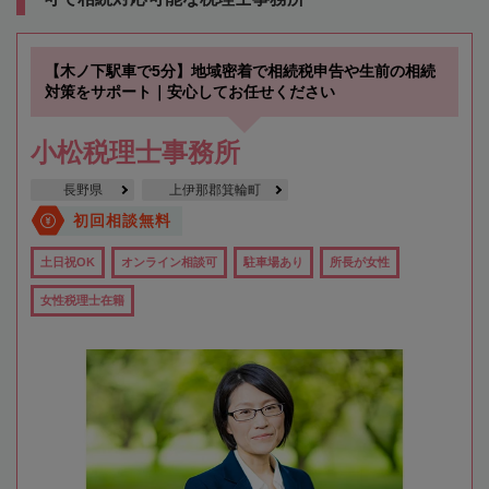
【木ノ下駅車で5分】地域密着で相続税申告や生前の相続
対策をサポート｜安心してお任せください
小松税理士事務所
長野県
上伊那郡箕輪町
初回相談無料
土日祝OK
オンライン相談可
駐車場あり
所長が女性
女性税理士在籍