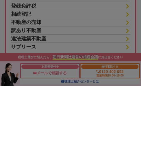
登録免許税
相続登記
不動産の売却
訳あり不動産
違法建築不動産
サブリース
朝日新聞社運営の相続会議
税理士選びに悩んだら、
にお任せください
24時間受付中
無料電話する
0120-402-092
メールで相談する
営業時間10:00~19:00
税理士紹介センターとは
朝日新聞社の関連サイト
このサイトについて
サイトポリシー
相続会議利用規約
相続会議プライバシーポリシー
利用者情報の外部送信
プライバシーポータル
運営会社
広告ガイド
お問い合わせ