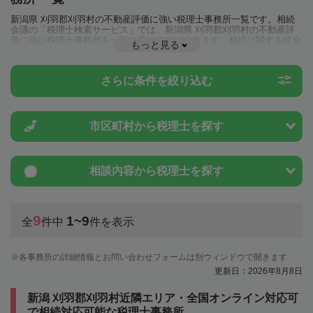
新潟県 刈羽郡刈羽村の不動産評価に強い税理士事務所一覧です。相続
会議の「税理士検索サービス」では、新潟県 刈羽郡刈羽村の不動産評
価に強い税理士事務所を一覧で見ることが出来ます。相続に関する税金
もっと見る
や特例制度のことは一度近隣の税理士に相談してみましょう。
さらに条件を絞り込む
市区町村から
税理士を探す
相談内容から
税理士を探す
9
1~9
全
件中
件を表示
各事務所の詳細情報とお問い合わせフォームは別ウィンドウで開きます
更新日：2026年8月8日
新潟 刈羽郡刈羽村近隣エリア・全国オンライン対応可
で相続対応可能な税理士事務所