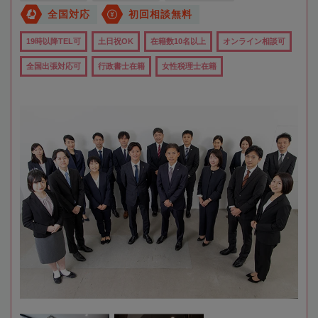
全国対応
初回相談無料
19時以降TEL可
土日祝OK
在籍数10名以上
オンライン相談可
全国出張対応可
行政書士在籍
女性税理士在籍