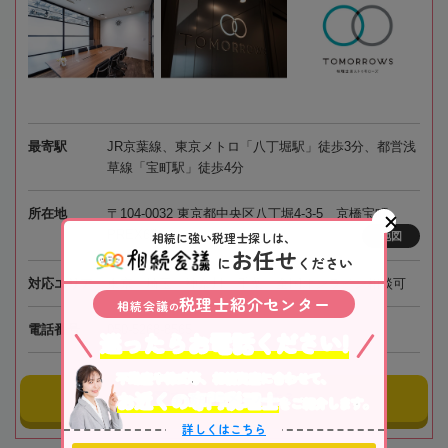
最寄駅
JR京葉線、東京メトロ「八丁堀駅」徒歩3分、都営浅
草線「宝町駅」徒歩4分
所在地
〒104-0032 東京都中央区八丁堀4-3-5 京橋宝町
PREX6階
相続に強い税理士探しは、
地図
お任せ
に
ください
対応エリア
東京、埼玉、神奈川、千葉、全国オンライン相談可
税理士紹介センター
相続会議
の
電話番号
050-5268-8565
迷ったらお電話ください!
不動産や株式等、相続資産に合わせて、
お近くの専門税理士
事務所にメールする
をご紹介します。
詳しくはこちら