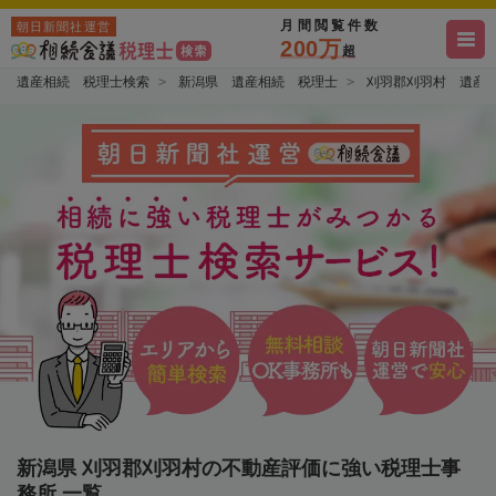
月間閲覧件数
朝日新聞社運営
200万
超
遺産相続 税理士検索
新潟県 遺産相続 税理士
刈羽郡刈羽村 遺産
新潟県 刈羽郡刈羽村の不動産評価に強い税理士事
務所 一覧