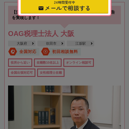
24時間受付中
メールで相談する
【江坂駅徒歩1分】お客様に寄り添い、確かな相続税申告
を実現します！
OAG税理士法人 大阪
大阪府
吹田市
江坂駅
全国対応
初回相談無料
役所から近い
在籍数10名以上
オンライン相談可
全国出張対応可
女性税理士在籍