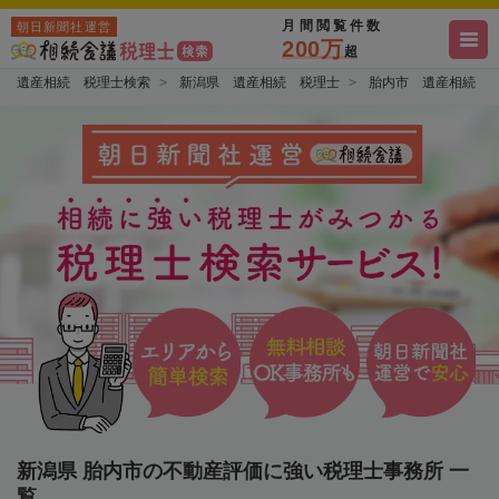
月間閲覧件数
朝日新聞社運営
200万
超
遺産相続 税理士検索
新潟県 遺産相続 税理士
胎内市 遺産相続 
新潟県 胎内市の不動産評価に強い税理士事務所 一
覧