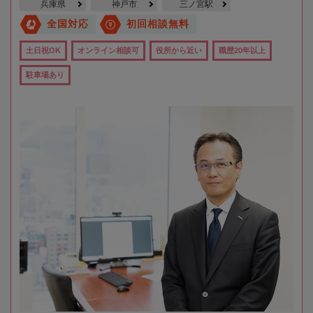
兵庫県
神戸市
三ノ宮駅
全国対応
初回相談無料
土日祝OK
オンライン相談可
役所から近い
職歴20年以上
駐車場あり