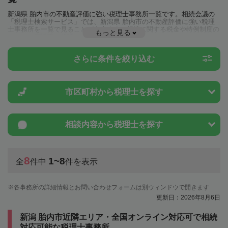
新潟県 胎内市の不動産評価に強い税理士事務所一覧です。相続会議の
「税理士検索サービス」では、新潟県 胎内市の不動産評価に強い税理
士事務所を一覧で見ることが出来ます。相続に関する税金や特例制度の
もっと見る
ことは一度近隣の税理士に相談してみましょう。
さらに条件を絞り込む
市区町村から
税理士を探す
相談内容から
税理士を探す
8
1~8
全
件中
件を表示
各事務所の詳細情報とお問い合わせフォームは別ウィンドウで開きます
更新日：2026年8月6日
新潟 胎内市近隣エリア・全国オンライン対応可で相続
対応可能な税理士事務所