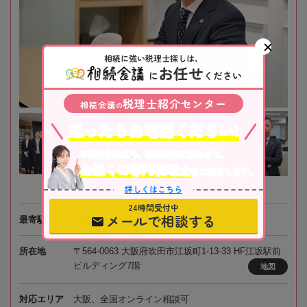
相続に強い税理士探しは、
お任せ
に
ください
税理士紹介センター
相続会議
の
迷ったらお電話ください!
不動産や株式等、相続資産に合わせて、
お近くの専門税理士
をご紹介します。
詳しくはこちら
24時間受付中
メールで相談する
最寄駅
大阪メトロ・北大阪急行電鉄「江坂駅」徒歩1分
所在地
〒564-0063 大阪府吹田市江坂町1-13-33 HF江坂駅前
ビルディング7階
地図
対応エリア
大阪、全国オンライン相談可