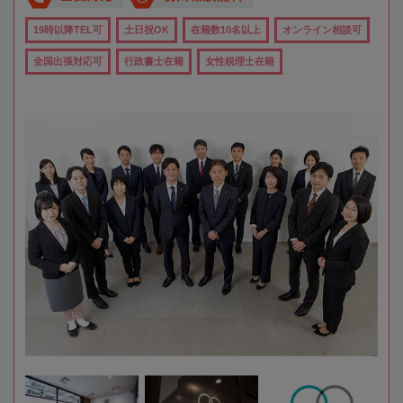
19時以降TEL可
土日祝OK
在籍数10名以上
オンライン相談可
全国出張対応可
行政書士在籍
女性税理士在籍