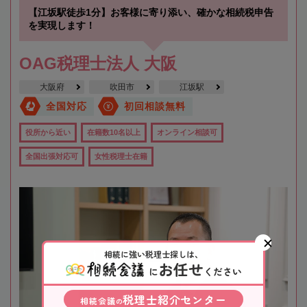
【江坂駅徒歩1分】お客様に寄り添い、確かな相続税申告
を実現します！
OAG税理士法人 大阪
大阪府
吹田市
江坂駅
全国対応
初回相談無料
役所から近い
在籍数10名以上
オンライン相談可
全国出張対応可
女性税理士在籍
相続に強い税理士探しは、
お任せ
に
ください
税理士紹介センター
相続会議
の