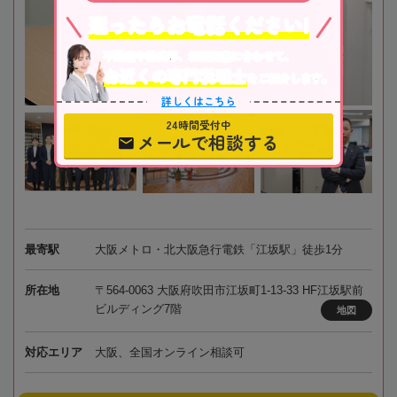
迷ったらお電話ください!
不動産や株式等、相続資産に合わせて、
お近くの専門税理士
をご紹介します。
詳しくはこちら
24時間受付中
メールで相談する
最寄駅
大阪メトロ・北大阪急行電鉄「江坂駅」徒歩1分
所在地
〒564-0063 大阪府吹田市江坂町1-13-33 HF江坂駅前
ビルディング7階
地図
対応エリア
大阪、全国オンライン相談可