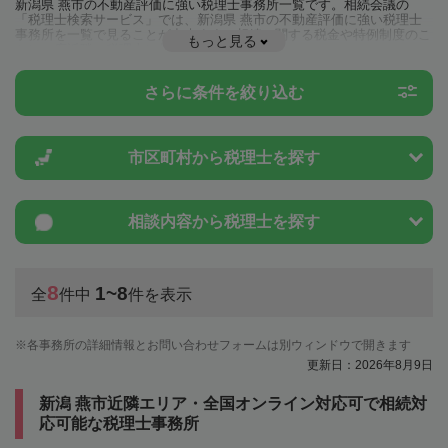
新潟県 燕市の不動産評価に強い税理士事務所一覧です。相続会議の
「税理士検索サービス」では、新潟県 燕市の不動産評価に強い税理士
事務所を一覧で見ることが出来ます。相続に関する税金や特例制度のこ
もっと見る
とは一度近隣の税理士に相談してみましょう。
さらに条件を絞り込む
市区町村から
税理士を探す
相談内容から
税理士を探す
8
1~8
全
件中
件を表示
各事務所の詳細情報とお問い合わせフォームは別ウィンドウで開きます
更新日：2026年8月9日
新潟 燕市近隣エリア・全国オンライン対応可で相続対
応可能な税理士事務所