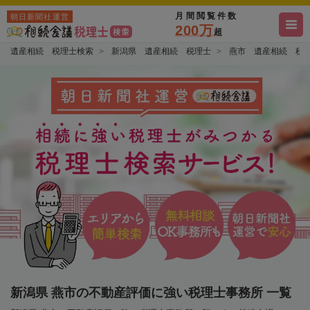
月間閲覧件数
朝日新聞社運営
200万
超
遺産相続 税理士検索
新潟県 遺産相続 税理士
燕市 遺産相続 税
新潟県 燕市の不動産評価に強い税理士事務所 一覧