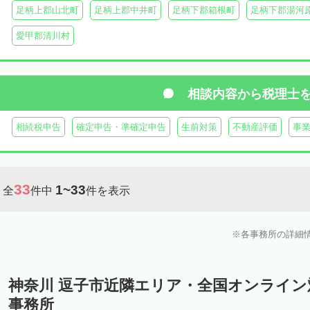
足柄上郡山北町
足柄上郡中井町
足柄下郡箱根町
足柄下郡湯河
愛甲郡清川村
相談内容から
税理士
相続税申告
確定申告・準確定申告
生前対策
不動産評価
事
33
1~33
全
件中
件を表示
各事務所の詳細
神奈川 逗子市近隣エリア・全国オンライ
事務所