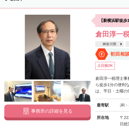
【新横浜駅徒歩1
倉田淳一
神奈川県
初回相
土日祝OK
倉田淳一税理士事
ら徒歩1分の便利
は、平日・土曜の9
最寄駅
JR
事務所の詳細を見る
所在地
〒22
日総