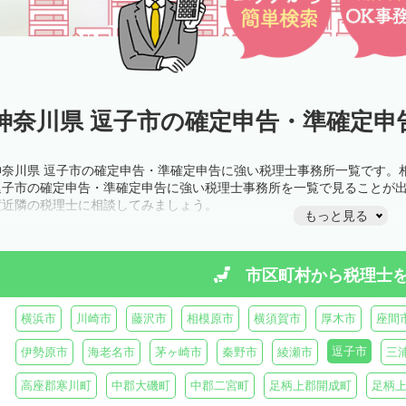
神奈川県 逗子市の確定申告・準確定申
神奈川県 逗子市の確定申告・準確定申告に強い税理士事務所一覧です。
逗子市の確定申告・準確定申告に強い税理士事務所を一覧で見ることが
度近隣の税理士に相談してみましょう。
もっと見る
市区町村から
税理士
横浜市
川崎市
藤沢市
相模原市
横須賀市
厚木市
座間
逗子市
伊勢原市
海老名市
茅ヶ崎市
秦野市
綾瀬市
三
高座郡寒川町
中郡大磯町
中郡二宮町
足柄上郡開成町
足柄