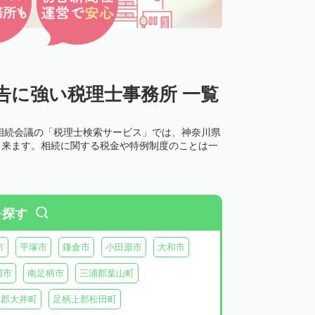
告に強い税理士事務所 一覧
相続会議の「税理士検索サービス」では、神奈川県
出来ます。相続に関する税金や特例制度のことは一
を探す
市
平塚市
鎌倉市
小田原市
大和市
浦市
南足柄市
三浦郡葉山町
上郡大井町
足柄上郡松田町