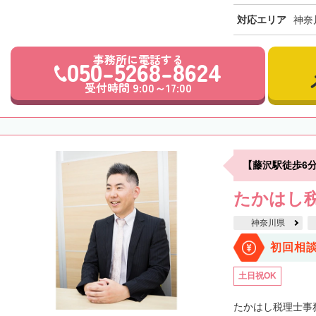
対応エリア
神奈
事務所に電話する
050-5268-8624
受付時間 9:00～17:00
【藤沢駅徒歩6
たかはし
神奈川県
初回相
土日祝OK
たかはし税理士事