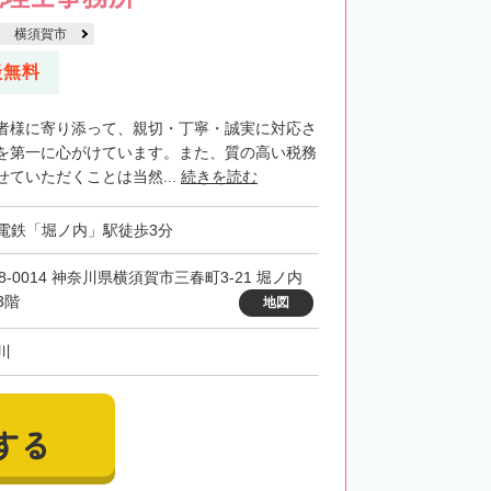
横須賀市
談無料
者様に寄り添って、親切・丁寧・誠実に対応さ
を第一に心がけています。また、質の高い税務
ていただくことは当然...
続きを読む
電鉄「堀ノ内」駅徒歩3分
8-0014 神奈川県横須賀市三春町3-21 堀ノ内
3階
地図
川
する