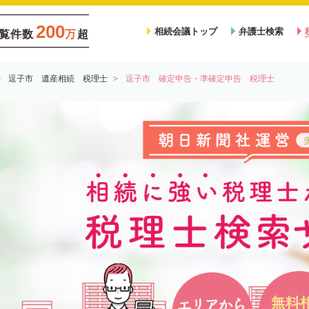
200
相続会議トップ
弁護士検索
覧件数
万
超
逗子市 遺産相続 税理士
逗子市 確定申告・準確定申告 税理士