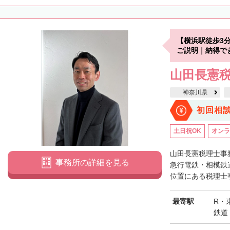
【横浜駅徒歩3
ご説明｜納得で
山田長憲
神奈川県
初回相
土日祝OK
オンラ
山田長憲税理士事
事務所の詳細を見る
急行電鉄・相模鉄
位置にある税理士事
最寄駅
R・
鉄道