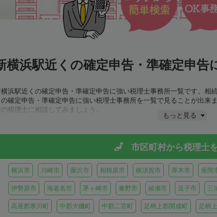
新横浜駅近くの確定申告・準確定申告に
新横浜駅近くの確定申告・準確定申告に強い税理士事務所一覧です。相
くの確定申告・準確定申告に強い税理士事務所を一覧で見ることが出来
隣の税理士に相談してみましょう。
もっと見る
市区町村から
税理士
横浜市
川崎市
藤沢市
相模原市
横須賀市
厚木市
座間
伊勢原市
海老名市
茅ヶ崎市
秦野市
綾瀬市
逗子市
三
高座郡寒川町
中郡大磯町
中郡二宮町
足柄上郡開成町
足柄