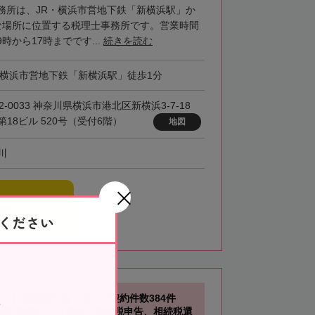
務所は、JR・横浜市営地下鉄「新横浜駅」か
な場所に位置する税理士事務所です。営業時間
時から17時までです...
続きを読む
・横浜市営地下鉄「新横浜駅」徒歩1分
2-0033 神奈川県横浜市港北区新横浜3-7-18
第18ビル 520号（受付6階）
地図
川
する
ください
1分】相続税申告・還付の契約件数384件
。相続税節税のプロ集団が相続税申告、相続税還