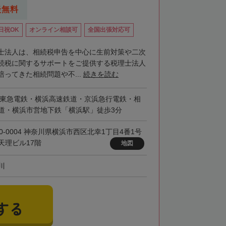
談無料
日祝OK
オンライン相談可
全国出張対応可
士法人は、相続税申告を中心に生前対策や二次
続税に関するサポートをご提供する税理士法人
ってきた相続問題や不...
続きを読む
・東急電鉄・横浜高速鉄道・京浜急行電鉄・相
道・横浜市営地下鉄「横浜駅」徒歩3分
20-0004 神奈川県横浜市西区北幸1丁目4番1号
天理ビル17階
地図
川
する