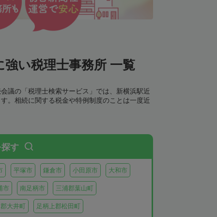
強い税理士事務所 一覧
続会議の「税理士検索サービス」では、新横浜駅近
ます。相続に関する税金や特例制度のことは一度近
を探す
市
平塚市
鎌倉市
小田原市
大和市
浦市
南足柄市
三浦郡葉山町
上郡大井町
足柄上郡松田町