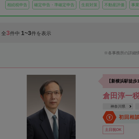
相続税申告
確定申告・準確定申告
生前対策
不動産評価
事
3
1~3
全
件中
件を表示
各事務所の詳細
【新横浜駅徒歩1
倉田淳一
神奈川県
初回相
土日祝OK