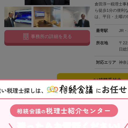
倉田淳一税理士事
ら徒歩1分の便利
は、平日・土曜の9
最寄駅
JR
事務所の詳細を見る
所在地
〒22
日総
対応エリア
神奈
24時間受付中
メールで相談
お任せ
強い税理士探しは、
に
税理士紹介センター
相続会議
の
【新横浜駅徒歩
迷ったらお電話ください!
(2025年度)