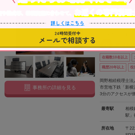
付、生前対策、
お近くの専門税理
サポート！
産や株式等、相続資産に合わせて、
詳しくはこちら
岡野相続税
24時間受付中
神奈川県
メールで相談する
初回相
在籍数10名以上
職歴20年以上
役
岡野相続税理士法
市営地下鉄「新横
事務所の詳細を見る
3分のアクセスが便
最寄駅
相模
駅」
所在地
〒22
SD1