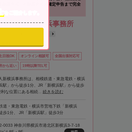
不動産売却、不動産売却の確定申告まで完全
士
をご紹介します。
理士法人 新横浜事務所
横浜市
新横浜駅
談無料
土日祝OK
オンライン相談可
全国出張対応可
所から近い
19時以降TEL可
人新横浜事務所は、相模鉄道・東急電鉄・横浜
浜駅」から徒歩1分、JR「新横浜駅」から徒歩
利な位置にある相続...
続きを読む
鉄道・東急電鉄・横浜市営地下鉄「新横浜
徒歩1分、 JR「新横浜駅」徒歩3分
2-0033 神奈川県横浜市港北区新横浜3-7-18
8ビル8F・9F