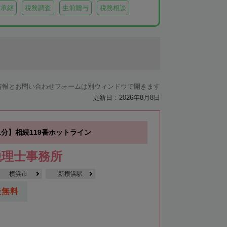
業承継
税務調査
生前贈与
税務相談
情報とお問い合わせフォームは別ウィンドウで開きます
更新日：2026年8月8日
分】相続119番ホットライン
税理士事務所
横浜市
新横浜駅
談無料