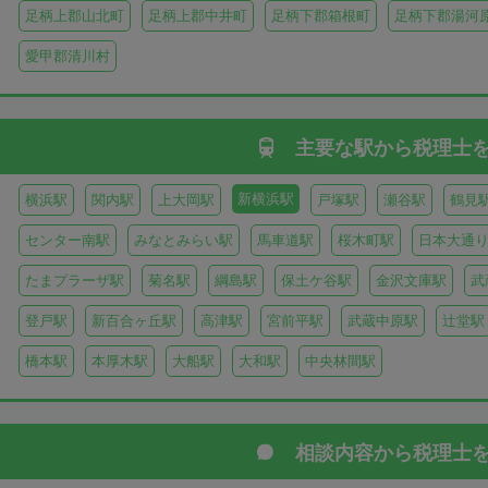
足柄上郡山北町
足柄上郡中井町
足柄下郡箱根町
足柄下郡湯河
愛甲郡清川村
主要な駅から
税理士
新横浜駅
横浜駅
関内駅
上大岡駅
戸塚駅
瀬谷駅
鶴見
センター南駅
みなとみらい駅
馬車道駅
桜木町駅
日本大通
たまプラーザ駅
菊名駅
綱島駅
保土ケ谷駅
金沢文庫駅
武
登戸駅
新百合ヶ丘駅
高津駅
宮前平駅
武蔵中原駅
辻堂駅
橋本駅
本厚木駅
大船駅
大和駅
中央林間駅
相談内容から
税理士