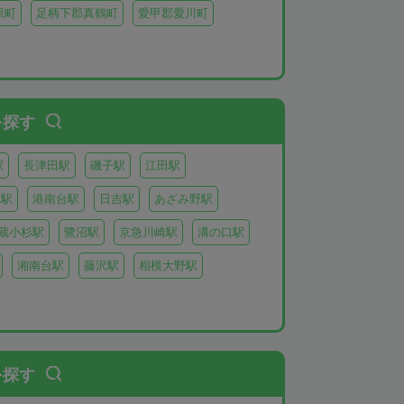
原町
足柄下郡真鶴町
愛甲郡愛川町
を探す
駅
長津田駅
磯子駅
江田駅
り駅
港南台駅
日吉駅
あざみ野駅
蔵小杉駅
鷺沼駅
京急川崎駅
溝の口駅
湘南台駅
藤沢駅
相模大野駅
を探す