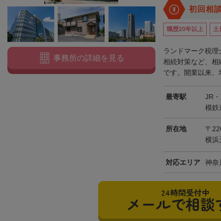
初回相
職歴20年以上
土
ランドマーク税理
事務所の詳細を見る
相続対策など、相
です。開業以来、培
最寄駅
JR
模鉄
所在地
〒2
横浜
対応エリア
神奈
24時間受付中
メールで相談