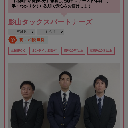
【北仙台駅徒歩1分】徹底した顧客ファースト体制｜丁
寧・わかりやすい説明で安心をお届けします
影山タックスパートナーズ
宮城県
仙台市
初回相談無料
土日祝OK
オンライン相談可
職歴20年以上
在籍数10名以上