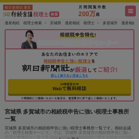
月間閲覧件数
朝日新聞社運営
200万
超
遺産相続 税理士検索
宮城県 遺産相続 税理士
多賀城市 遺産相続
相続税申告特化!
税理士紹介センター
相続会議の
あなたのお住まいのエリアで
相続税申告に強い税理士
を
厳選
ご紹介!
が
して
詳しく知りたい方はこちら
24時間受付中
Webで無料相談
※時間外にご連絡いただいた場合は、翌営業日に折り返しご連絡いたします。
宮城県 多賀城市の相続税申告に強い税理士事務所
一覧
宮城県 多賀城市の相続税申告に強い税理士事務所一覧です。相続会議
の「税理士検索サービス」では、宮城県 多賀城市の相続税申告に強い
税理士事務所を一覧で見ることが出来ます。相続に関する税金や特例制