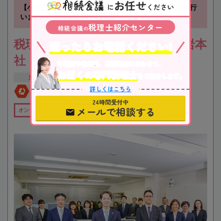
お任せ
に
ください
【小岩駅徒歩3分】不動産の知識を活かした相続業務を行
います
税理士紹介センター
相続会議
の
税理士法人根本税理士事務所 小岩本
迷ったらお電話ください!
社
不動産や株式等、相続資産に合わせて、
お近くの専門税理士
をご紹介します。
東京都
江戸川区
詳しくはこちら
全国対応
初回相談無料
24時間受付中
メールで相談する
オンライン相談可
全国出張対応可
在籍数10名以上