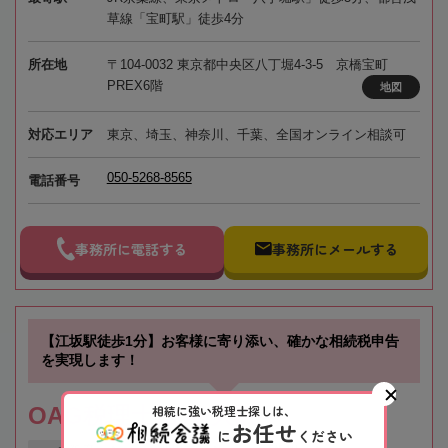
草線「宝町駅」徒歩4分
所在地
〒104-0032 東京都中央区八丁堀4-3-5 京橋宝町
PREX6階
地図
対応エリア
東京、埼玉、神奈川、千葉、全国オンライン相談可
050-5268-8565
電話番号
事務所に電話する
事務所にメールする
【江坂駅徒歩1分】お客様に寄り添い、確かな相続税申告
を実現します！
相続に強い税理士探しは、
OAG税理士法人 大阪
お任せ
に
ください