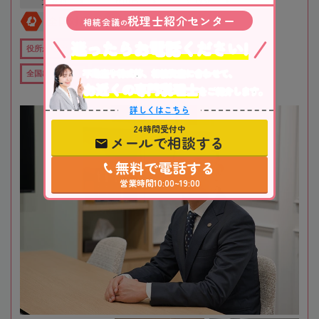
大阪府
吹田市
江坂駅
税理士紹介センター
相続会議
全国対応
初回相談無料
の
迷ったらお電話ください!
役所から近い
在籍数10名以上
オンライン相談可
不動産や株式等、相続資産に合わせて、
全国出張対応可
女性税理士在籍
お近くの専門税理士
をご紹介します。
詳しくはこちら
24時間受付中
メールで相談する
無料で電話する
営業時間10:00~19:00