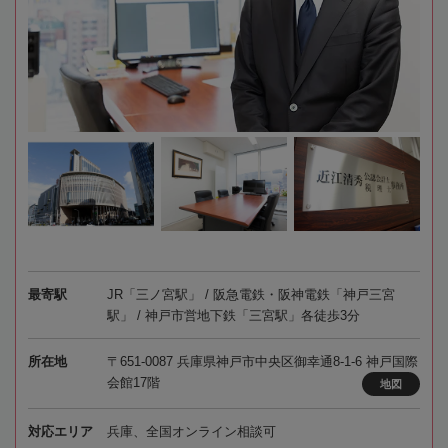
最寄駅
JR「三ノ宮駅」 / 阪急電鉄・阪神電鉄「神戸三宮
駅」 / 神戸市営地下鉄「三宮駅」各徒歩3分
所在地
〒651-0087 兵庫県神戸市中央区御幸通8-1-6 神戸国際
会館17階
地図
対応エリア
兵庫、全国オンライン相談可