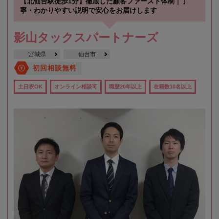
【北仙台駅徒歩1分】徹底した顧客ファースト体制｜丁
寧・わかりやすい説明で安心をお届けします
影山タックスパートナーズ
宮城県
仙台市
初回相談無料
土日祝OK
オンライン相談可
職歴20年以上
在籍数10名以上