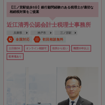
【三ノ宮駅徒歩3分】銀行顧問経験のある税理士が適切な
相続税対策をご提案
近江清秀公認会計士税理士事務所
兵庫県
神戸市
三ノ宮駅
全国対応
初回相談無料
土日祝OK
オンライン相談可
役所から近い
職歴20年以上
駐車場あり