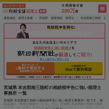
月間閲覧件数
朝日新聞社運営
200万
超
遺産相続 税理士検索
宮城県 遺産相続 税理士
本吉郡南三陸町 遺
相続税申告特化!
税理士紹介センター
相続会議の
あなたのお住まいのエリアで
相続税申告に強い税理士
を
厳選
ご紹介!
が
して
詳しく知りたい方はこちら
紹介センターに
24時間受付中
無料で電話する
Webで無料相談
営業時間10:00~19:00
※時間外にご連絡いただいた場合は、翌営業日に折り返しご連絡いたします。
宮城県 本吉郡南三陸町の相続税申告に強い税理士
事務所 一覧
宮城県 本吉郡南三陸町の相続税申告に強い税理士事務所一覧です。相
続会議の「税理士検索サービス」では、宮城県 本吉郡南三陸町の相続
税申告に強い税理士事務所を一覧で見ることが出来ます。相続に関する