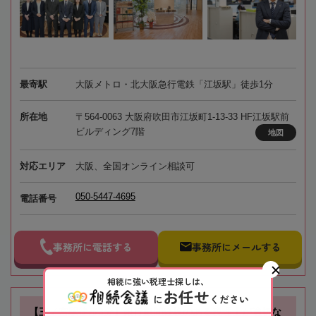
最寄駅
大阪メトロ・北大阪急行電鉄「江坂駅」徒歩1分
所在地
〒564-0063 大阪府吹田市江坂町1-13-33 HF江坂駅前
ビルディング7階
地図
対応エリア
大阪、全国オンライン相談可
050-5447-4695
電話番号
事務所に電話する
事務所にメールする
相続に強い税理士探しは、
お任せ
に
ください
【三ノ宮駅徒歩3分】銀行顧問経験のある税理士が適切な