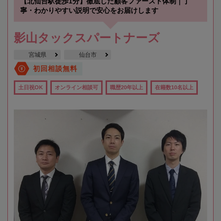
【北仙台駅徒歩1分】徹底した顧客ファースト体制｜丁
寧・わかりやすい説明で安心をお届けします
影山タックスパートナーズ
宮城県
仙台市
初回相談無料
土日祝OK
オンライン相談可
職歴20年以上
在籍数10名以上