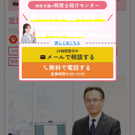
税理士紹介センター
相続税対策をご提案
相続会議
の
迷ったらお電話ください!
近江清秀公認会計士税理士事務所
不動産や株式等、相続資産に合わせて、
兵庫県
神戸市
三ノ宮駅
お近くの専門税理士
をご紹介します。
全国対応
初回相談無料
詳しくはこちら
24時間受付中
土日祝OK
オンライン相談可
役所から近い
職歴20年以上
メールで相談する
駐車場あり
無料で電話する
営業時間10:00~19:00