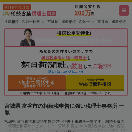
月間閲覧件数
朝日新聞社運営
200万
超
遺産相続 税理士検索
宮城県 遺産相続 税理士
富谷市 遺産相続 
相続税申告特化!
税理士紹介センター
相続会議の
あなたのお住まいのエリアで
相続税申告に強い税理士
を
厳選
ご紹介!
が
して
詳しく知りたい方はこちら
紹介センターに
24時間受付中
無料で電話する
Webで無料相談
営業時間10:00~19:00
※時間外にご連絡いただいた場合は、翌営業日に折り返しご連絡いたします。
宮城県 富谷市の相続税申告に強い税理士事務所 一
覧
宮城県 富谷市の相続税申告に強い税理士事務所一覧です。相続会議の
「税理士検索サービス」では、宮城県 富谷市の相続税申告に強い税理
士事務所を一覧で見ることが出来ます。相続に関する税金や特例制度の