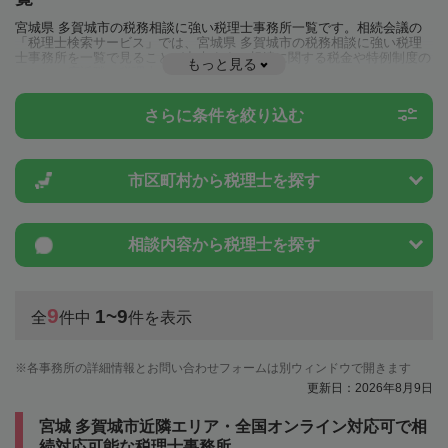
宮城県 多賀城市の税務相談に強い税理士事務所一覧です。相続会議の
「税理士検索サービス」では、宮城県 多賀城市の税務相談に強い税理
士事務所を一覧で見ることが出来ます。相続に関する税金や特例制度の
もっと見る
ことは一度近隣の税理士に相談してみましょう。
さらに条件を絞り込む
市区町村から
税理士を探す
相談内容から
税理士を探す
9
1~9
全
件中
件を表示
各事務所の詳細情報とお問い合わせフォームは別ウィンドウで開きます
更新日：2026年8月9日
宮城 多賀城市近隣エリア・全国オンライン対応可で相
続対応可能な税理士事務所