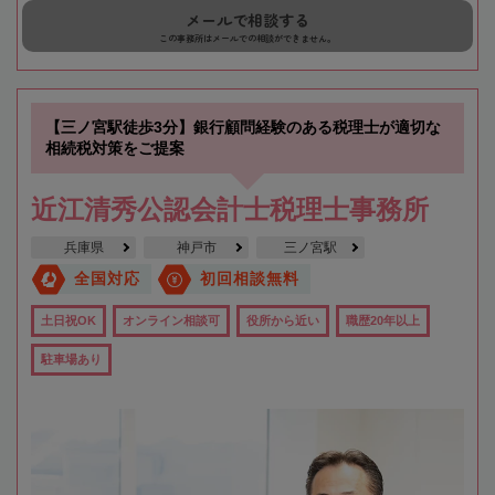
メールで相談する
この事務所はメールでの相談ができません。
【三ノ宮駅徒歩3分】銀行顧問経験のある税理士が適切な
相続税対策をご提案
近江清秀公認会計士税理士事務所
兵庫県
神戸市
三ノ宮駅
全国対応
初回相談無料
土日祝OK
オンライン相談可
役所から近い
職歴20年以上
駐車場あり