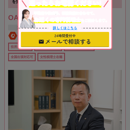
迷ったらお電話ください!
を実現します！
不動産や株式等、相続資産に合わせて、
OAG税理士法人 大阪
お近くの専門税理士
をご紹介します。
詳しくはこちら
大阪府
吹田市
江坂駅
24時間受付中
全国対応
初回相談無料
メールで相談する
役所から近い
在籍数10名以上
オンライン相談可
全国出張対応可
女性税理士在籍