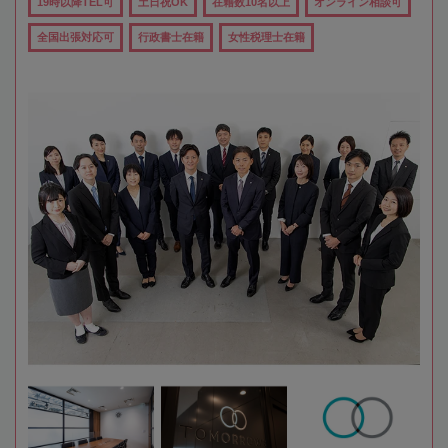
19時以降TEL可
土日祝OK
在籍数10名以上
オンライン相談可
全国出張対応可
行政書士在籍
女性税理士在籍