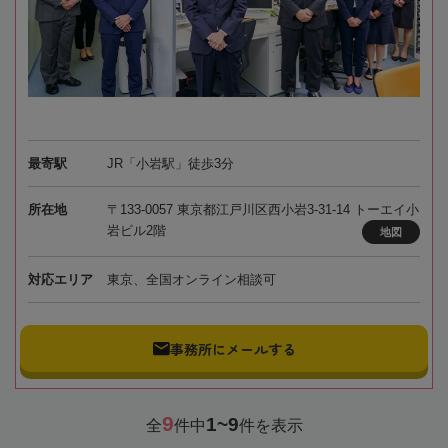
最寄駅
JR「小岩駅」徒歩3分
所在地
〒133-0057 東京都江戸川区西小岩3-31-14 トーエイ小
岩ビル2階
地図
対応エリア
東京、全国オンライン相談可
事務所にメールする
9
1~9
全
件中
件を表示