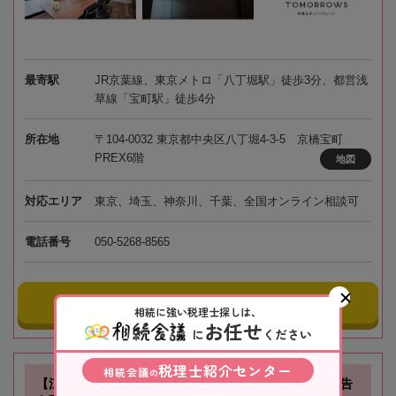
最寄駅
JR京葉線、東京メトロ「八丁堀駅」徒歩3分、都営浅
草線「宝町駅」徒歩4分
所在地
〒104-0032 東京都中央区八丁堀4-3-5 京橋宝町
PREX6階
地図
対応エリア
東京、埼玉、神奈川、千葉、全国オンライン相談可
電話番号
050-5268-8565
事務所にメールする
相続に強い税理士探しは、
お任せ
に
ください
税理士紹介センター
相続会議
の
【江坂駅徒歩1分】お客様に寄り添い、確かな相続税申告