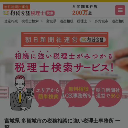
月間閲覧件数
朝日新聞社運営
200万
超
遺産相続 税理士検索
宮城県 遺産相続 税理士
多賀城市 遺産相続
宮城県 多賀城市の税務相談に強い税理士事務所 一
覧