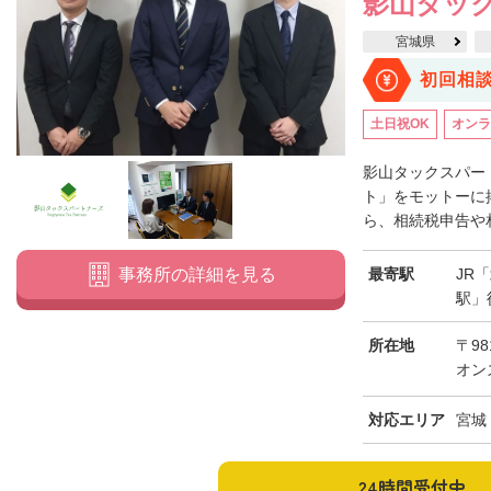
影山タッ
宮城県
初回相
土日祝OK
オンラ
影山タックスパー
ト」をモットーに
ら、相続税申告や相
最寄駅
JR
事務所の詳細を見る
駅」
所在地
〒98
オン
対応エリア
宮城
24時間受付中