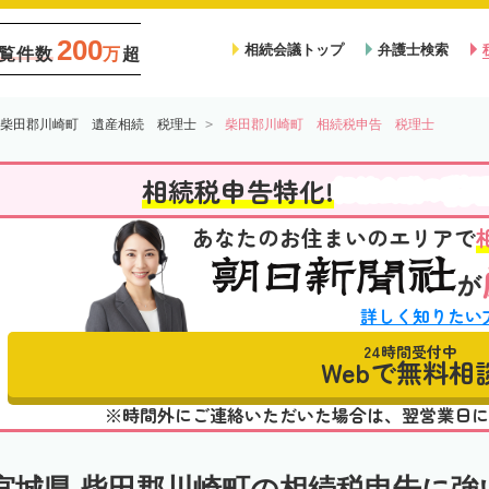
200
相続会議トップ
弁護士検索
覧件数
万
超
柴田郡川崎町 遺産相続 税理士
柴田郡川崎町 相続税申告 税理士
税
相続税申告特化!
相続会議の
あなたのお住まいのエリアで
が
詳しく知りたい
24時間受付中
Webで無料相
※時間外にご連絡いただいた場合は、翌営業日に
宮城県 柴田郡川崎町の相続税申告に強