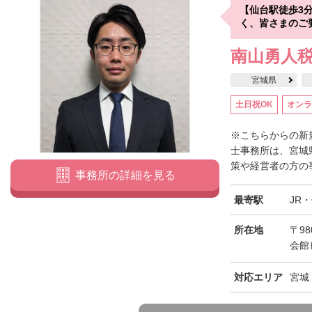
【仙台駅徒歩3
く、皆さまのご
南山勇人
宮城県
土日祝OK
オンラ
※こちらからの新
士事務所は、宮城
策や経営者の方の事
事務所の詳細を見る
最寄駅
JR
所在地
〒98
会館
対応エリア
宮城