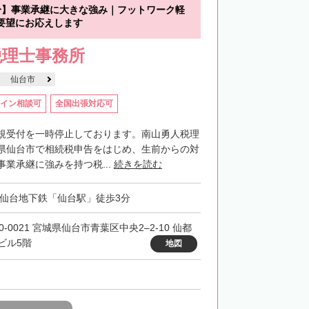
分】事業承継に大きな強み｜フットワーク軽
要望にお応えします
税理士事務所
仙台市
イン相談可
全国出張対応可
規受付を一時停止しております。南山勇人税理
県仙台市で相続税申告をはじめ、生前からの対
業承継に強みを持つ税...
続きを読む
・仙台地下鉄「仙台駅」徒歩3分
0-0021 宮城県仙台市青葉区中央2–2-10 仙都
ビル5階
地図