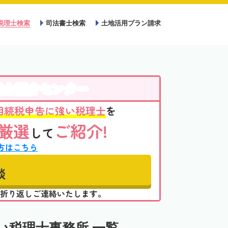
税理士検索
司法書士検索
土地活用プラン請求
理士紹介センター
相続税申告に強い税理士
を
厳選
ご紹介!
して
方はこちら
談
折り返しご連絡いたします。
い税理士事務所 一覧