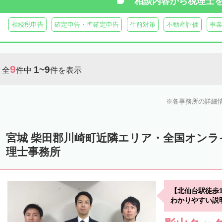
相談内容から
税理士
相続税申告
確定申告・準確定申告
生前対策
不動産評価
事
9
1~9
全
件中
件を表示
各事務所の詳細
宮城 柴田郡川崎町近隣エリア・全国オン
理士事務所
【北仙台駅徒歩
わかりやすい説