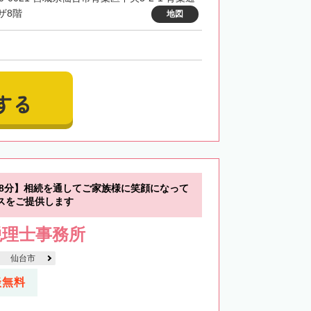
ザ8階
地図
する
歩8分】相続を通してご家族様に笑顔になって
スをご提供します
税理士事務所
仙台市
談無料