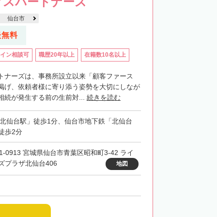
クスパートナーズ
仙台市
談無料
イン相談可
職歴20年以上
在籍数10名以上
トナーズは、事務所設立以来「顧客ファース
掲げ、依頼者様に寄り添う姿勢を大切にしなが
続が発生する前の生前対...
続きを読む
「北仙台駅」徒歩1分、仙台市地下鉄「北仙台
徒歩2分
1-0913 宮城県仙台市青葉区昭和町3-42 ライ
ズプラザ北仙台406
地図