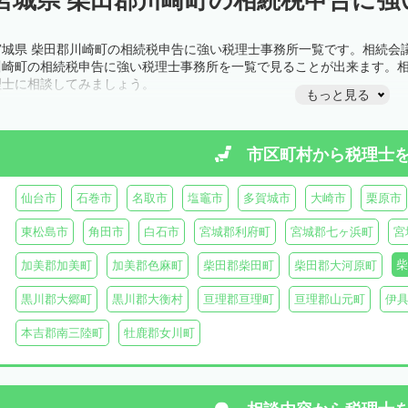
宮城県 柴田郡川崎町の相続税申告に強い税理士事務所一覧です。相続会
川崎町の相続税申告に強い税理士事務所を一覧で見ることが出来ます。
理士に相談してみましょう。
もっと見る
市区町村から
税理士
仙台市
石巻市
名取市
塩竈市
多賀城市
大崎市
栗原市
東松島市
角田市
白石市
宮城郡利府町
宮城郡七ヶ浜町
宮
柴
加美郡加美町
加美郡色麻町
柴田郡柴田町
柴田郡大河原町
黒川郡大郷町
黒川郡大衡村
亘理郡亘理町
亘理郡山元町
伊
本吉郡南三陸町
牡鹿郡女川町