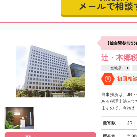
メールで相談
【仙台駅徒歩5
辻・本郷税
宮城県
初回相
当事務所は、JR
ある税理士法人で
ますので、今抱えて
最寄駅
JR
所在地
〒98