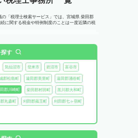
議の「税理士検索サービス」では、宮城県 柴田郡
相続に関する税金や特例制度のことは一度近隣の税
を探す
気仙沼市
登米市
岩沼市
富谷市
城郡松島町
遠田郡美里町
遠田郡涌谷町
田郡川崎町
柴田郡村田町
黒川郡大和町
具郡丸森町
刈田郡蔵王町
刈田郡七ヶ宿町