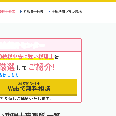
税理士検索
司法書士検索
土地活用プラン請求
理士紹介センター
相続税申告に強い税理士
を
厳選
ご紹介!
して
方はこちら
24時間受付中
Webで無料相談
折り返しご連絡いたします。
い税理士事務所 一覧