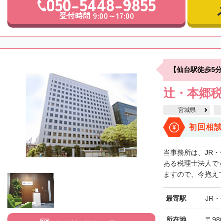
050-5448-9855
受付時間 9:00～17:00
【仙台駅徒歩5
辻・本郷税
宮城県
初回相
当事務所は、JR
ある税理士法人で
ますので、今抱えて
最寄駅
JR
所在地
〒98