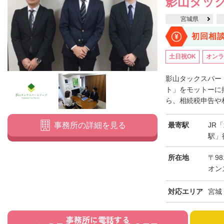
影山タッ
宮城県
初回相
土日祝OK
オンラ
影山タックスパー
ト」をモットーに
ら、相続税申告や相
最寄駅
JR
事務所の詳細を見る
駅」
所在地
〒98
オン
対応エリア
宮城
事務所に電話する