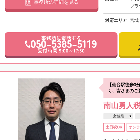
事務所の詳細を見る
プラ
対応エリア
宮城
事務所に電話する
050-5385-5119
受付時間 9:00～17:30
【仙台駅徒歩3
く、皆さまのご
南山勇人
宮城県
土日祝OK
オンラ