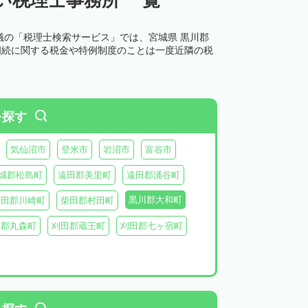
議の「税理士検索サービス」では、宮城県 黒川郡
相続に関する税金や特例制度のことは一度近隣の税
を探す
気仙沼市
登米市
岩沼市
富谷市
城郡松島町
遠田郡美里町
遠田郡涌谷町
黒川郡大和町
柴田郡川崎町
柴田郡村田町
具郡丸森町
刈田郡蔵王町
刈田郡七ヶ宿町