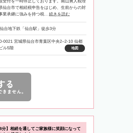
規受付を一時停止しております。南山勇人税理
県仙台市で相続税申告をはじめ、生前からの対
業承継に強みを持つ税...
続きを読む
・仙台地下鉄「仙台駅」徒歩3分
0-0021 宮城県仙台市青葉区中央2–2-10 仙都
ビル5階
地図
する
できません。
歩8分】相続を通してご家族様に笑顔になって