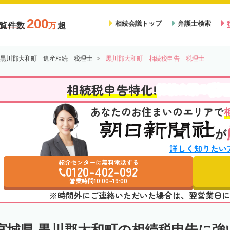
200
相続会議トップ
弁護士検索
覧件数
万
超
黒川郡大和町 遺産相続 税理士
黒川郡大和町 相続税申告 税理士
税
相続税申告特化!
相続会議の
あなたのお住まいのエリアで
が
詳しく知りたい
紹介センターに無料電話する
0120-402-092
営業時間10:00~19:00
※時間外にご連絡いただいた場合は、翌営業日に
宮城県 黒川郡大和町の相続税申告に強