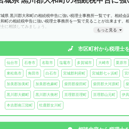
宮城県 黒川郡大和町の相続税申告に強い税理士事務所一覧です。相続会
大和町の相続税申告に強い税理士事務所を一覧で見ることが出来ます。
理士に相談してみましょう。
もっと見る
市区町村から
税理士
仙台市
石巻市
名取市
塩竈市
多賀城市
大崎市
栗原市
東松島市
角田市
白石市
宮城郡利府町
宮城郡七ヶ浜町
宮
加美郡加美町
加美郡色麻町
柴田郡柴田町
柴田郡大河原町
黒川郡大郷町
黒川郡大衡村
亘理郡亘理町
亘理郡山元町
伊
本吉郡南三陸町
牡鹿郡女川町