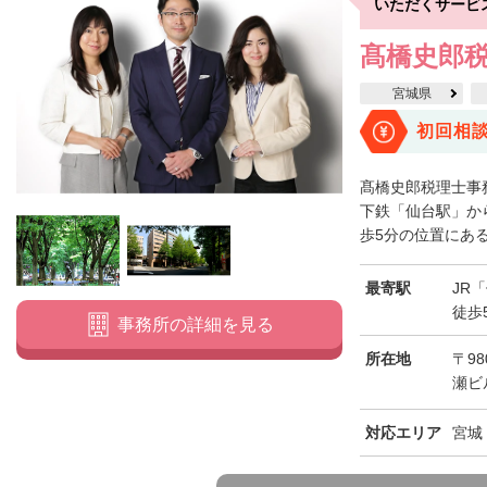
いただくサービ
髙橋史郎
宮城県
初回相
髙橋史郎税理士事
下鉄「仙台駅」か
歩5分の位置にある
最寄駅
JR
徒歩
事務所の詳細を見る
所在地
〒98
瀬ビ
対応エリア
宮城