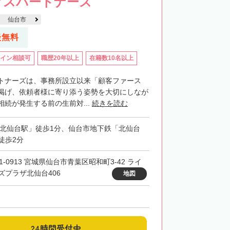
クスパートナーズ
仙台市
談無料
イン相談可
職歴20年以上
在籍数10名以上
トナーズは、事務所設立以来「顧客ファース
掲げ、依頼者様に寄り添う姿勢を大切にしなが
続が発生する前の生前対...
続きを読む
「北仙台駅」徒歩1分、仙台市地下鉄「北仙台
徒歩2分
1-0913 宮城県仙台市青葉区昭和町3-42 ライ
ズプラザ北仙台406
地図
24時間受付中