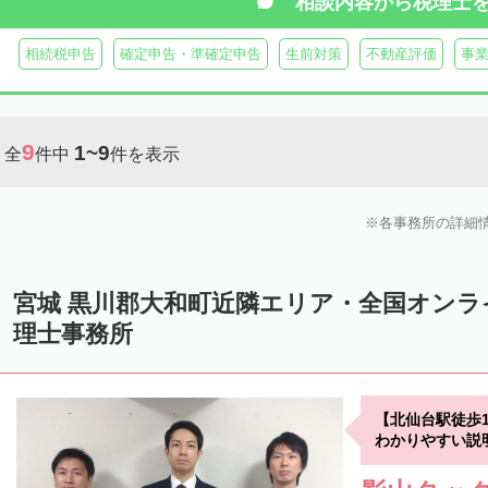
相談内容から
税理士
相続税申告
確定申告・準確定申告
生前対策
不動産評価
事
9
1~9
全
件中
件を表示
各事務所の詳細
宮城 黒川郡大和町近隣エリア・全国オン
理士事務所
【北仙台駅徒歩
わかりやすい説