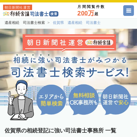
月間閲覧件数
朝日新聞社運営
200万
超
遺産相続 司法書士検索
佐賀県 遺産相続 司法書士
佐賀県の相続登記に強い司法書士事務所 一覧