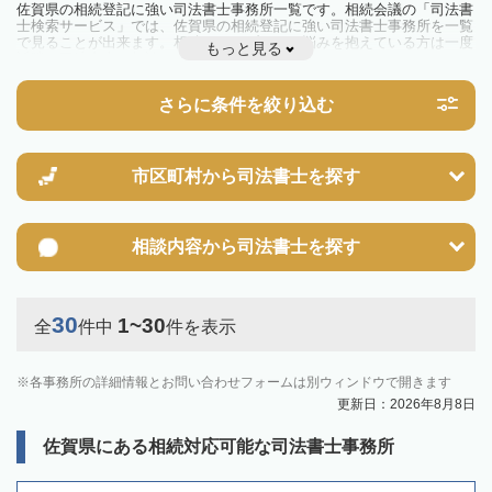
佐賀県の相続登記に強い司法書士事務所一覧です。相続会議の「司法書
士検索サービス」では、佐賀県の相続登記に強い司法書士事務所を一覧
で見ることが出来ます。相続のトラブルやお悩みを抱えている方は一度
もっと見る
近隣の司法書士に相談してみましょう。
2024年4月1日から相続登記が義務化されました。
不動産を相続した場合、相続を知った日から3年以内に登記しないと、
さらに条件を絞り込む
10万円以下の過料が科せられるため、速やかな手続きが必要です。義務
化前の相続も対象となるため注意しましょう。
相続登記は法律で定められており、司法書士に依頼すれば手間を省けま
す。その他の相続手続きも任せることが可能です。
また、義務化に伴い、相続人申告登記制度が創設されました。遺産分割
市区町村から
司法書士を探す
の話し合いがまとまらず登記できない場合は、この制度の活用を検討し
ましょう。司法書士への相談も可能です。
相談内容から
司法書士を探す
30
1~30
全
件中
件を表示
各事務所の詳細情報とお問い合わせフォームは別ウィンドウで開きます
更新日：2026年8月8日
佐賀県にある相続対応可能な司法書士事務所