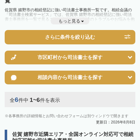
覧
佐賀県 嬉野市の相続登記に強い司法書士事務所一覧です。相続会議の
「司法書士検索サービス」では、佐賀県 嬉野市の相続登記に強い司法
書士事務所を一覧で見ることが出来ます。相続のトラブルやお悩みを抱
もっと見る
えている方は一度近隣の司法書士に相談してみましょう。
2024年4月1日から相続登記が義務化されました。
不動産を相続した場合、相続を知った日から3年以内に登記しないと、
さらに条件を絞り込む
10万円以下の過料が科せられるため、速やかな手続きが必要です。義務
化前の相続も対象となるため注意しましょう。
相続登記は法律で定められており、司法書士に依頼すれば手間を省けま
す。その他の相続手続きも任せることが可能です。
また、義務化に伴い、相続人申告登記制度が創設されました。遺産分割
市区町村から
司法書士を探す
の話し合いがまとまらず登記できない場合は、この制度の活用を検討し
ましょう。司法書士への相談も可能です。
相談内容から
司法書士を探す
6
1~6
全
件中
件を表示
各事務所の詳細情報とお問い合わせフォームは別ウィンドウで開きます
更新日：2026年8月8日
佐賀 嬉野市近隣エリア・全国オンライン対応可で相続