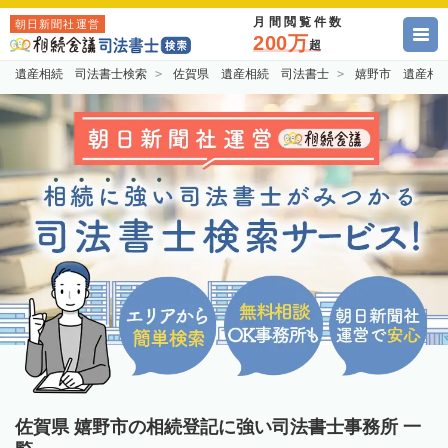
月間閲覧件数
朝日新聞社運営
200万
超
遺産相続 司法書士検索
佐賀県 遺産相続 司法書士
嬉野市 遺産相
佐賀県 嬉野市の相続登記に強い司法書士事務所 一