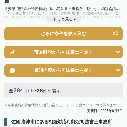
覧
佐賀県 唐津市の遺産相続に強い司法書士事務所一覧です。相続会議の
「司法書士検索サービス」では、佐賀県 唐津市の遺産相続に強い司法
書士事務所を一覧で見ることが出来ます。相続のトラブルやお悩みを抱
もっと見る
えている方は一度近隣の司法書士に相談してみましょう。
さらに条件を絞り込む
市区町村から
司法書士を探す
相談内容から
司法書士を探す
28
1~28
全
件中
件を表示
各事務所の詳細情報とお問い合わせフォームは別ウィンドウで開きます
更新日：2026年8月6日
佐賀 唐津市にある相続対応可能な司法書士事務所