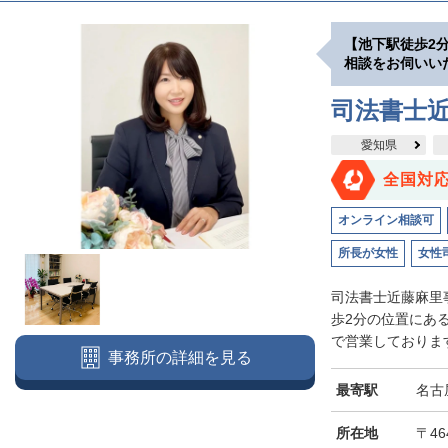
【池下駅徒歩2
相談をお伺いい
司法書士
愛知県
全国対
オンライン相談可
所長が女性
女性
司法書士近藤麻里
歩2分の位置にあ
で営業しております
事務所の詳細を見る
最寄駅
名古
所在地
〒46