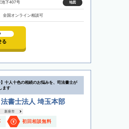
E池下407号
地図
、全国オンライン相談可
中
せる
分】十人十色の相続のお悩みを、司法書士が
します
法書士法人 埼玉本部
新座市
応
初回相談無料