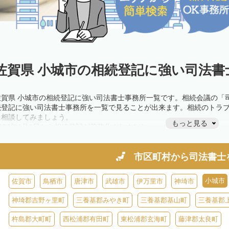
佐賀県 小城市の相続登記に強い司法書
佐賀県 小城市の相続登記に強い司法書士事務所一覧です。相続会議の「
続登記に強い司法書士事務所を一覧で見ることが出来ます。相続のトラ
に相談してみましょう。
もっと見る
2024年4月1日から相続登記が義務化されました。
不動産を相続した場合、相続を知った日から3年以内に登記しないと、1
きが必要です。義務化前の相続も対象となるため注意しましょう。
相続登記は法律で定められており、司法書士に依頼すれば手間を省けま
市区町村から
司法書士
また、義務化に伴い、相続人申告登記制度が創設されました。遺産分割
制度の活用を検討しましょう。司法書士への相談も可能です。
小城市
佐賀市
鳥栖市
唐津市
武雄市
伊万里市
神埼市
神埼郡吉野ヶ里町
三養基郡みやき町
三養基郡基山町
三養基郡
杵島郡大町町
西松浦郡有田町
東松浦郡玄海町
藤津郡太良町