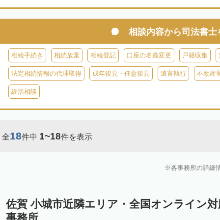
相談内容から
司法書士
相続手続き
相続放棄
相続登記
口座の名義変更
戸籍収集
法定相続情報の代理取得
成年後見・任意後見
遺言執行
不動産
終活相談
18
1~18
全
件中
件を表示
各事務所の詳細
佐賀 小城市近隣エリア・全国オンライン
事務所