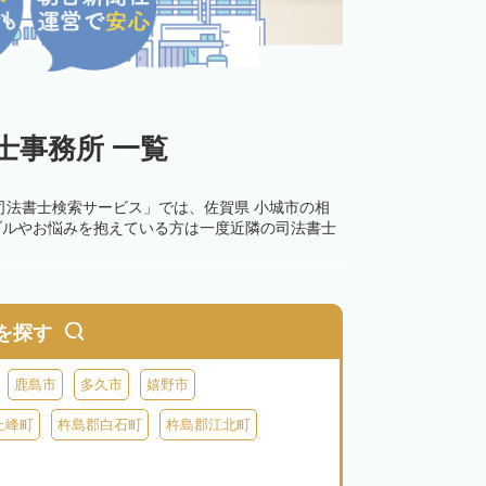
士事務所 一覧
司法書士検索サービス」では、佐賀県 小城市の相
ブルやお悩みを抱えている方は一度近隣の司法書士
0万円以下の過料が科せられるため、速やかな手続
す。その他の相続手続きも任せることが可能です。
を探す
の話し合いがまとまらず登記できない場合は、この
鹿島市
多久市
嬉野市
上峰町
杵島郡白石町
杵島郡江北町