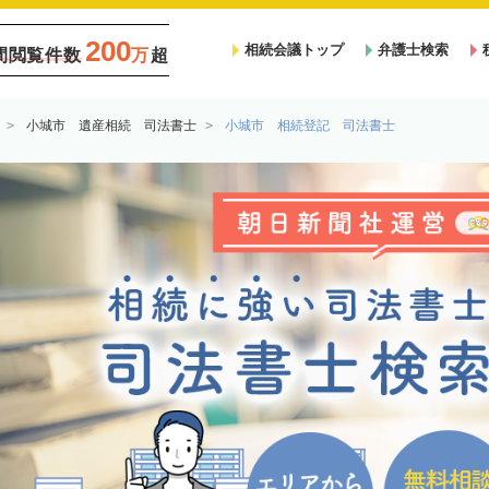
200
相続会議トップ
弁護士検索
間閲覧件数
万
超
小城市 遺産相続 司法書士
小城市 相続登記 司法書士