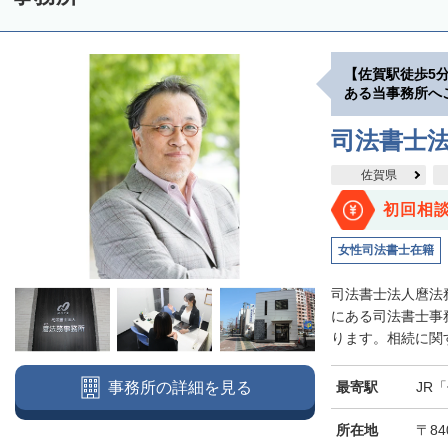
【佐賀駅徒歩5
ある当事務所へ
司法書士法
佐賀県
初回相
女性司法書士在籍
司法書士法人麿法
にある司法書士事
ります。相続に関す
最寄駅
JR
事務所の詳細を見る
所在地
〒84