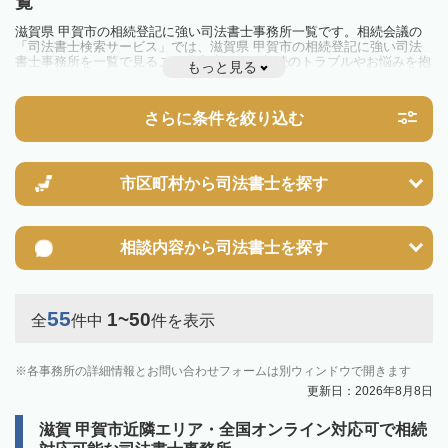
覧
滋賀県 甲賀市の相続登記に強い司法書士事務所一覧です。相続会議の
「司法書士検索サービス」では、滋賀県 甲賀市の相続登記に強い司法
書士事務所を一覧で見ることが出来ます。相続のトラブルやお悩みを抱
もっと見る
えている方は一度近隣の司法書士に相談してみましょう。
2024年4月1日から相続登記が義務化されました。
不動産を相続した場合、相続を知った日から3年以内に登記しないと、
さらに条件を絞り込む
10万円以下の過料が科せられるため、速やかな手続きが必要です。義務
化前の相続も対象となるため注意しましょう。
相続登記は法律で定められており、司法書士に依頼すれば手間を省けま
す。その他の相続手続きも任せることが可能です。
また、義務化に伴い、相続人申告登記制度が創設されました。遺産分割
市区町村から
司法書士を探す
の話し合いがまとまらず登記できない場合は、この制度の活用を検討し
ましょう。司法書士への相談も可能です。
相談内容から
司法書士を探す
55
1~50
全
件中
件を表示
各事務所の詳細情報とお問い合わせフォームは別ウィンドウで開きます
更新日：2026年8月8日
滋賀 甲賀市近隣エリア・全国オンライン対応可で相続