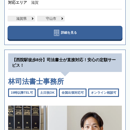
対応エリア
滋賀
滋賀県
守山市
詳細を見る
【西院駅徒歩8分】司法書士が直接対応！安心の定額サー
ビス！
林司法書士事務所
19時以降TEL可
土日祝OK
全国出張対応可
オンライン相談可