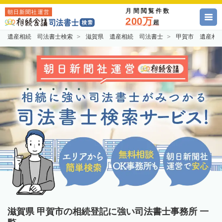
月間閲覧件数
朝日新聞社運営
200万
超
遺産相続 司法書士検索
滋賀県 遺産相続 司法書士
甲賀市 遺産相
滋賀県 甲賀市の相続登記に強い司法書士事務所 一