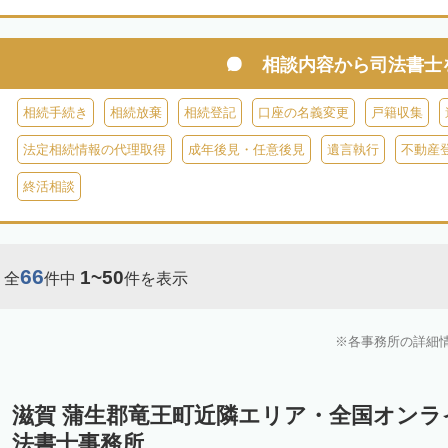
相談内容から
司法書士
相続手続き
相続放棄
相続登記
口座の名義変更
戸籍収集
法定相続情報の代理取得
成年後見・任意後見
遺言執行
不動産
終活相談
66
1~50
全
件中
件を表示
各事務所の詳細
滋賀 蒲生郡竜王町近隣エリア・全国オン
法書士事務所