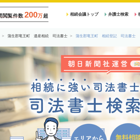
200
相続会議トップ
弁護士検索
間閲覧件数
万
超
蒲生郡竜王町 遺産相続 司法書士
蒲生郡竜王町 相続登記 司法書士