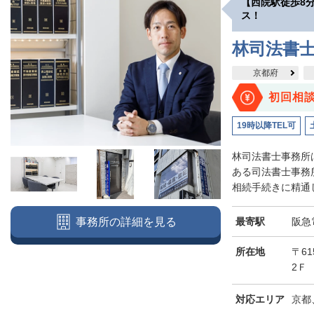
【西院駅徒歩8
ス！
林司法書
京都府
初回相
19時以降TEL可
林司法書士事務所
ある司法書士事務
相続手続きに精通し
最寄駅
阪急
事務所の詳細を見る
所在地
〒6
2Ｆ
対応エリア
京都