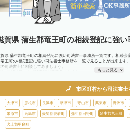
滋賀県 蒲生郡竜王町の相続登記に強い
滋賀県 蒲生郡竜王町の相続登記に強い司法書士事務所一覧です。相続会
郡竜王町の相続登記に強い司法書士事務所を一覧で見ることが出来ます
隣の司法書士に相談してみましょう。
もっと見る
2024年4月1日から相続登記が義務化されました。
不動産を相続した場合、相続を知った日から3年以内に登記しないと、1
きが必要です。義務化前の相続も対象となるため注意しましょう。
相続登記は法律で定められており、司法書士に依頼すれば手間を省けま
市区町村から
司法書士
また、義務化に伴い、相続人申告登記制度が創設されました。遺産分割
制度の活用を検討しましょう。司法書士への相談も可能です。
大津市
彦根市
長浜市
草津市
守山市
栗東市
野洲市
蒲生郡竜王町
米原市
高島市
愛知郡愛荘町
蒲生郡日野町
犬上郡甲良町