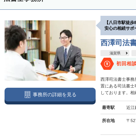
【八日市駅徒歩
安心の相続サポ
西澤司法
滋賀県
初回相
西澤司法書士事務
置にある司法書士
しております。相続
事務所の詳細を見る
最寄駅
近江
所在地
〒5