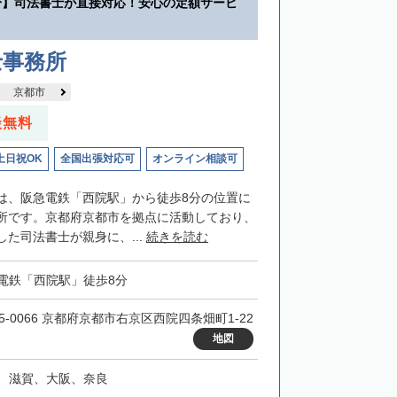
分】司法書士が直接対応！安心の定額サービ
士事務所
京都市
談無料
土日祝OK
全国出張対応可
オンライン相談可
は、阪急電鉄「西院駅」から徒歩8分の位置に
所です。京都府京都市を拠点に活動しており、
た司法書士が親身に、...
続きを読む
電鉄「西院駅」徒歩8分
15-0066 京都府京都市右京区西院四条畑町1-22
地図
、滋賀、大阪、奈良