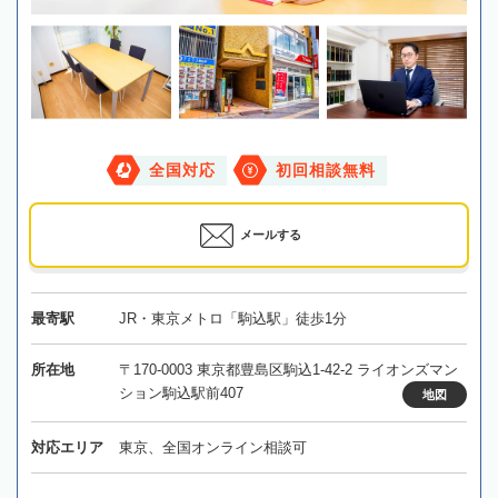
全国対応
初回相談無料
メールする
最寄駅
JR・東京メトロ「駒込駅」徒歩1分
所在地
〒170-0003 東京都豊島区駒込1-42-2 ライオンズマン
ション駒込駅前407
地図
対応エリア
東京、全国オンライン相談可