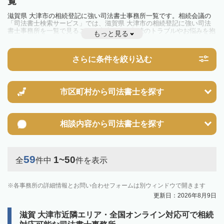
覧
滋賀県 大津市の相続登記に強い司法書士事務所一覧です。相続会議の
「司法書士検索サービス」では、滋賀県 大津市の相続登記に強い司法
書士事務所を一覧で見ることが出来ます。相続のトラブルやお悩みを抱
もっと見る
えている方は一度近隣の司法書士に相談してみましょう。
2024年4月1日から相続登記が義務化されました。
不動産を相続した場合、相続を知った日から3年以内に登記しないと、
さらに条件を絞り込む
10万円以下の過料が科せられるため、速やかな手続きが必要です。義務
化前の相続も対象となるため注意しましょう。
相続登記は法律で定められており、司法書士に依頼すれば手間を省けま
す。その他の相続手続きも任せることが可能です。
また、義務化に伴い、相続人申告登記制度が創設されました。遺産分割
市区町村から
司法書士を探す
の話し合いがまとまらず登記できない場合は、この制度の活用を検討し
ましょう。司法書士への相談も可能です。
相談内容から
司法書士を探す
59
1~50
全
件中
件を表示
各事務所の詳細情報とお問い合わせフォームは別ウィンドウで開きます
更新日：2026年8月9日
滋賀 大津市近隣エリア・全国オンライン対応可で相続