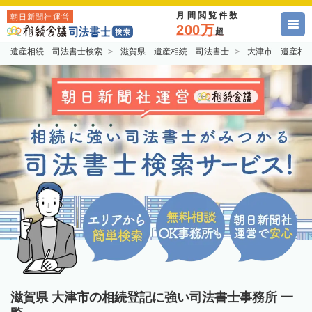
月間閲覧件数
朝日新聞社運営
200万
超
遺産相続 司法書士検索
滋賀県 遺産相続 司法書士
大津市 遺産相
滋賀県 大津市の相続登記に強い司法書士事務所 一