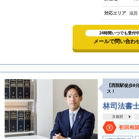
対応エリア
滋賀
24時間いつでも受付
メールで問い合わ
【西院駅徒歩8
ス！
林司法書
京都府
初回相