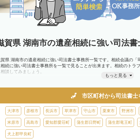
滋賀県 湖南市の遺産相続に強い司法書
滋賀県 湖南市の遺産相続に強い司法書士事務所一覧です。相続会議の「
産相続に強い司法書士事務所を一覧で見ることが出来ます。相続のトラ
に相談してみましょう。
もっと見る
市区町村から
司法書士
大津市
彦根市
長浜市
草津市
守山市
栗東市
野洲市
米原市
高島市
愛知郡愛荘町
蒲生郡日野町
蒲生郡竜王町
犬上郡甲良町