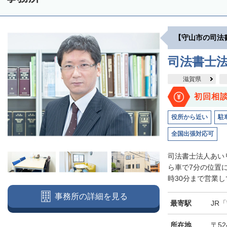
【守山市の司法
司法書士
滋賀県
初回相
役所から近い
駐
全国出張対応可
司法書士法人あい
ら車で7分の位置
時30分まで営業し
事務所の詳細を見る
最寄駅
JR
所在地
〒52