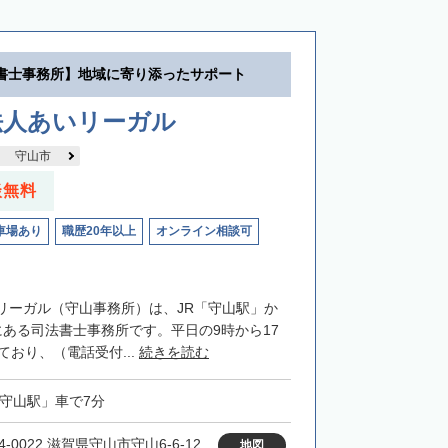
書士事務所】地域に寄り添ったサポート
法人あいリーガル
守山市
談無料
車場あり
職歴20年以上
オンライン相談可
リーガル（守山事務所）は、JR「守山駅」か
にある司法書士事務所です。平日の9時から17
ており、（電話受付...
続きを読む
「守山駅」車で7分
4-0022 滋賀県守山市守山6-6-12
地図