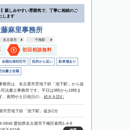
分】親しみやすい雰囲気で、丁寧に相続のご
たします
近藤麻里事務所
名古屋市
千種駅
応
初回相談無料
全国出張対応可
役所から近い
駐車場あり
司法書士在籍
事務所は、名古屋市営地下鉄「池下駅」から徒
る司法書士事務所です。平日は9時から18時ま
。夜間や土日祝日の...
続きを読む
屋市営地下鉄「池下駅」徒歩2分
4-0848 愛知県名古屋市千種区春岡1-4-8
E池下407号