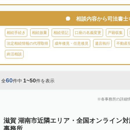
相談内容から
司法書士
相続手続き
相続放棄
相続登記
口座の名義変更
戸籍収集
法定相続情報の代理取得
成年後見・任意後見
遺言執行
不動産
終活相談
60
1~50
全
件中
件を表示
各事務所の詳細
滋賀 湖南市近隣エリア・全国オンライン
事務所