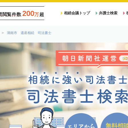
200
相続会議トップ
弁護士検索
間閲覧件数
万
超
湖南市 遺産相続 司法書士