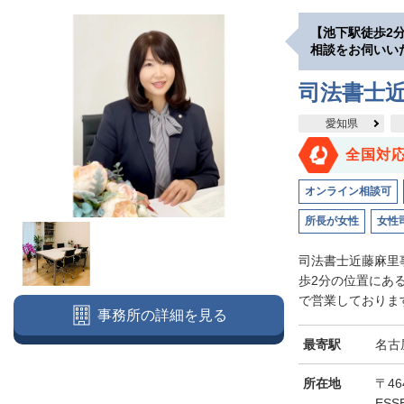
【池下駅徒歩2
相談をお伺いい
司法書士
愛知県
全国対
オンライン相談可
所長が女性
女性
司法書士近藤麻里
歩2分の位置にあ
で営業しております
事務所の詳細を見る
最寄駅
名古
所在地
〒46
ESS