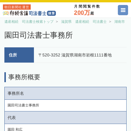
月間閲覧件数
朝日新聞社運営
200万
超
遺産相続 司法書士検索トップ
滋賀県 遺産相続 司法書士
湖南市 
園田司法書士事務所
住所
〒520-3252 滋賀県湖南市岩根1111番地
事務所概要
事務所名
園田司法書士事務所
代表
園田 和広