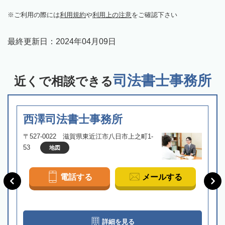
ご利用の際には
利用規約
や
利用上の注意
をご確認下さい
最終更新日：
2024年04月09日
司法書士事務所
近くで相談できる
西澤司法書士事務所
〒527-0022 滋賀県東近江市八日市上之町1-
53
地図
電話する
メールする
詳細を見る