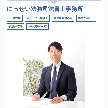
にっせい法務司法書士事務所
土日祝OK
オンライン相談可
全国出張対応可
職歴20年以上
英語対応可
19時以降TEL可