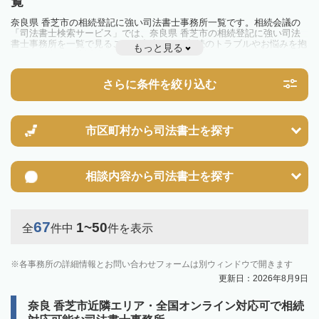
覧
奈良県 香芝市の相続登記に強い司法書士事務所一覧です。相続会議の
「司法書士検索サービス」では、奈良県 香芝市の相続登記に強い司法
書士事務所を一覧で見ることが出来ます。相続のトラブルやお悩みを抱
もっと見る
えている方は一度近隣の司法書士に相談してみましょう。
2024年4月1日から相続登記が義務化されました。
不動産を相続した場合、相続を知った日から3年以内に登記しないと、
さらに条件を絞り込む
10万円以下の過料が科せられるため、速やかな手続きが必要です。義務
化前の相続も対象となるため注意しましょう。
相続登記は法律で定められており、司法書士に依頼すれば手間を省けま
す。その他の相続手続きも任せることが可能です。
また、義務化に伴い、相続人申告登記制度が創設されました。遺産分割
市区町村から
司法書士を探す
の話し合いがまとまらず登記できない場合は、この制度の活用を検討し
ましょう。司法書士への相談も可能です。
相談内容から
司法書士を探す
67
1~50
全
件中
件を表示
各事務所の詳細情報とお問い合わせフォームは別ウィンドウで開きます
更新日：2026年8月9日
奈良 香芝市近隣エリア・全国オンライン対応可で相続