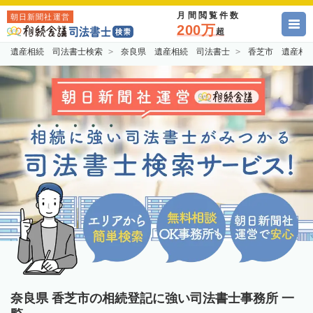
月間閲覧件数
朝日新聞社運営
200万
超
遺産相続 司法書士検索
奈良県 遺産相続 司法書士
香芝市 遺産相
奈良県 香芝市の相続登記に強い司法書士事務所 一