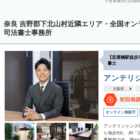
各事務所の詳細
奈良 吉野郡下北山村近隣エリア・全国オ
司法書士事務所
【淀屋橋駅徒歩
書士
アンテリ
大阪府
初回相
オンライン相談可
アンテリジャンス
ら地歩9分、JR
事務所です。障がい