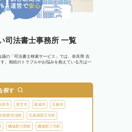
い司法書士事務所 一覧
会議の「司法書士検索サービス」では、奈良県 吉
ます。相続のトラブルやお悩みを抱えている方は一
0万円以下の過料が科せられるため、速やかな手続
す。その他の相続手続きも任せることが可能です。
を探す
の話し合いがまとまらず登記できない場合は、この
高田市
香芝市
葛城市
五條市
生駒郡安堵町
北葛城郡王寺町
町
磯城郡川西町
磯城郡三宅町