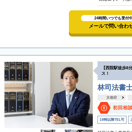
24時間いつでも受付
メールで問い合わ
【西院駅徒歩8
ス！
林司法書
京都府
初回相
19時以降TEL可