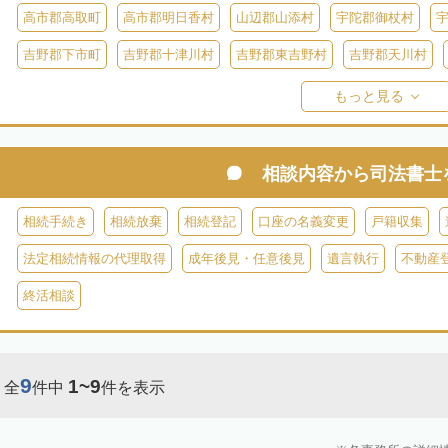
高市郡高取町
高市郡明日香村
山辺郡山添村
宇陀郡御杖村
吉野郡下市町
吉野郡十津川村
吉野郡東吉野村
吉野郡天川村
吉野郡黒滝村
吉野郡上北山村
吉野郡野迫川村
もっと見る
相談内容から
司法書士
相続手続き
相続放棄
相続登記
口座の名義変更
戸籍収集
法定相続情報の代理取得
成年後見・任意後見
遺言執行
不動産
終活相談
9
1~9
全
件中
件を表示