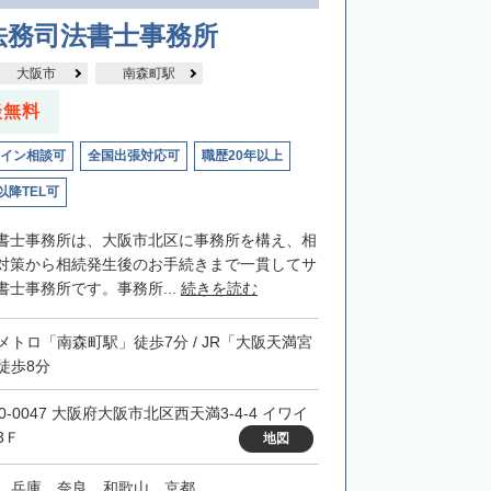
法務司法書士事務所
大阪市
南森町駅
談無料
イン相談可
全国出張対応可
職歴20年以上
以降TEL可
書士事務所は、大阪市北区に事務所を構え、相
対策から相続発生後のお手続きまで一貫してサ
士事務所です。事務所...
続きを読む
メトロ「南森町駅」徒歩7分 / JR「大阪天満宮
徒歩8分
0-0047 大阪府大阪市北区西天満3-4-4 イワイ
3Ｆ
地図
、兵庫、奈良、和歌山、京都