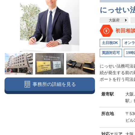
にっせい
大阪府
初回相
土日祝OK
オンラ
英語対応可
19時
にっせい法務司法
続が発生する前の
ポートを行う司法書
事務所の詳細を見る
最寄駅
大阪
駅」
所在地
〒53
ビル
対応エリア
大阪