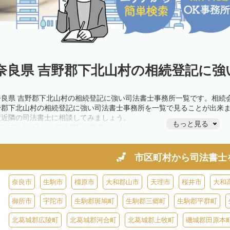
奈良県 吉野郡下北山村の相続登記に強
奈良県 吉野郡下北山村の相続登記に強い司法書士事務所一覧です。相続
野郡下北山村の相続登記に強い司法書士事務所を一覧で見ることが出来
度近隣の司法書士に相談してみましょう。
もっと見る
2024年4月1日から相続登記が義務化されました。
不動産を相続した場合、相続を知った日から3年以内に登記しないと、1
きが必要です。義務化前の相続も対象となるため注意しましょう。
相続登記は法律で定められており、司法書士に依頼すれば手間を省けま
市区町村から
司法書士
また、義務化に伴い、相続人申告登記制度が創設されました。遺産分割
制度の活用を検討しましょう。司法書士への相談も可能です。
奈良市
生駒市
橿原市
大和郡山市
天理市
桜井市
大和
御所市
宇陀市
生駒郡斑鳩町
生駒郡三郷町
生駒郡平群町
北葛城郡広陵町
北葛城郡河合町
北葛城郡上牧町
磯城郡田原本