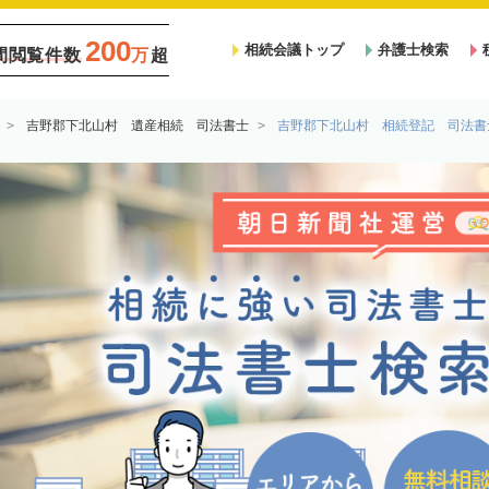
200
相続会議トップ
弁護士検索
間閲覧件数
万
超
吉野郡下北山村 遺産相続 司法書士
吉野郡下北山村 相続登記 司法書